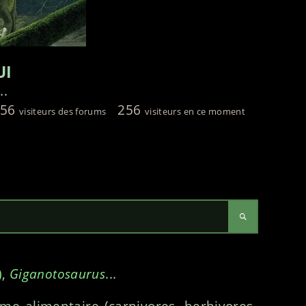
UI
..
456
256
visiteurs des forums
visiteurs en ce moment
)
,
Giganotosaurus
...
ime alimentaire (carnivores, herbivores,