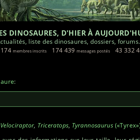
ES DINOSAURES, D'HIER À AUJOURD'H
ctualités, liste des dinosaures, dossiers, forums.
 174
174 439
43 332 
membres inscrits
messages postés
saure
:
,
Velociraptor
,
Triceratops
,
Tyrannosaurus
(
Tyrex
 avec des informations sur leur taille, leur rég