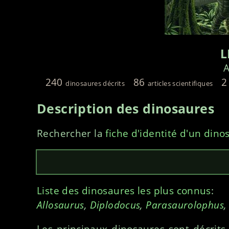
L
A
240
86
2
dinosaures décrits
articles scientifiques
Description des dinosaures
Rechercher la
fiche d'identité d'un dino
Liste des dinosaures les plus connus
:
Allosaurus
,
Diplodocus
,
Parasaurolophus
Les principaux dinosaures sont décrits,