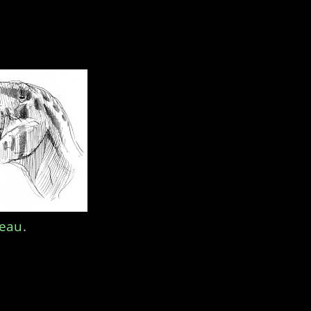
teau
.