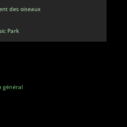
ent des oiseaux
sic Park
n général