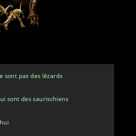
ne sont pas des lézards
ui sont des saurischiens
'hui