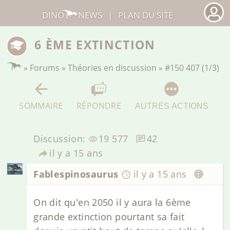
DINO
NEWS
|
PLAN DU SITE
6 ÈME EXTINCTION
»
Forums
»
Théories en discussion
»
#150 407 (1/3)
SOMMAIRE
RÉPONDRE
AUTRES ACTIONS
Discussion:
19 577
42
il y a 15 ans
Fablespinosaurus
il y a 15 ans
On dit qu'en 2050 il y aura la 6ème
grande extinction pourtant sa fait