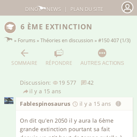
DINO
NEWS
|
PLAN DU SITE
6 ÈME EXTINCTION
»
Forums
»
Théories en discussion
»
#150 407 (1/3)
SOMMAIRE
RÉPONDRE
AUTRES ACTIONS
Discussion:
19 577
42
il y a 15 ans
Fablespinosaurus
il y a 15 ans
On dit qu'en 2050 il y aura la 6ème
grande extinction pourtant sa fait