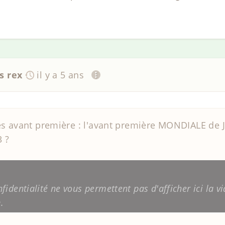
s rex
il y a 5 ans
s avant première : l'avant première MONDIALE de JW
3 ?
identialité ne vous permettent pas d'afficher ici la vi
n
.