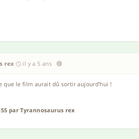
s rex
il y a 5 ans
ue le film aurait dû sortir aujourd’hui !
0:55 par Tyrannosaurus rex