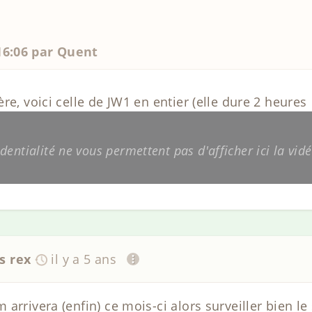
 16:06 par Quent
re, voici celle de JW1 en entier (elle dure 2 heures
entialité ne vous permettent pas d'afficher ici la vidé
s rex
il y a 5 ans
arrivera (enfin) ce mois-ci alors surveiller bien le