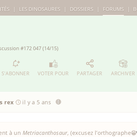
ITÉS
|
LES
DINOSAURES
|
DOSSIERS
|
FORUMS
|
B
scussion
#172 047 (14/15)
S'ABONNER
VOTER POUR
PARTAGER
ARCHIVER
s rex
il y a 5 ans
ent à un
Metriacanthosaur,
(excusez l’orthographe😁