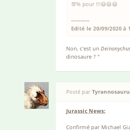
💯% pour !!!😃😃😃
----------
Edité le 20/09/2020 à
Non, c’est un
Deinonychu
dinosaure ? "
Posté par
Tyrannosauru
Jurassic News:
Confirmé par Michael Gia