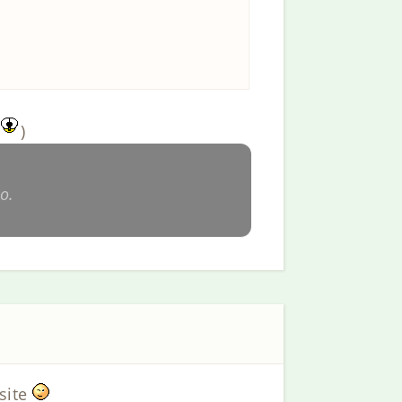
)
o.
 site