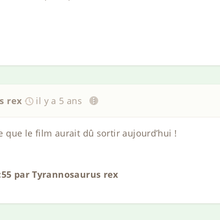
s rex
il y a 5 ans
ue le film aurait dû sortir aujourd’hui !
0:55 par Tyrannosaurus rex