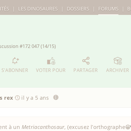
ITÉS
|
LES
DINOSAURES
|
DOSSIERS
|
FORUMS
|
B
scussion
#172 047 (14/15)
S'ABONNER
VOTER POUR
PARTAGER
ARCHIVER
s rex
il y a 5 ans
ent à un
Metriacanthosaur,
(excusez l’orthographe😁