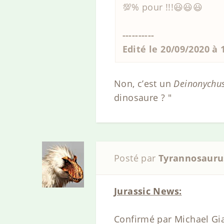
💯% pour !!!😃😃😃
----------
Edité le 20/09/2020 à
Non, c’est un
Deinonychu
dinosaure ? "
Posté par
Tyrannosauru
Jurassic News:
Confirmé par Michael Gia