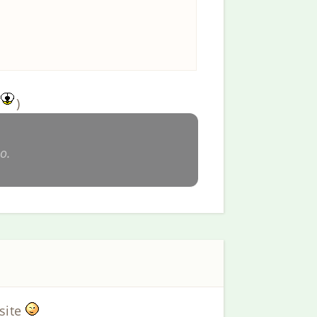
)
o.
 site