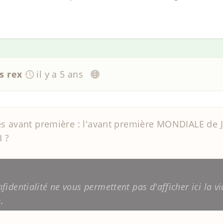
s rex
il y a 5 ans
s avant première : l'avant première MONDIALE de JW
3 ?
identialité ne vous permettent pas d'afficher ici la vi
n
.