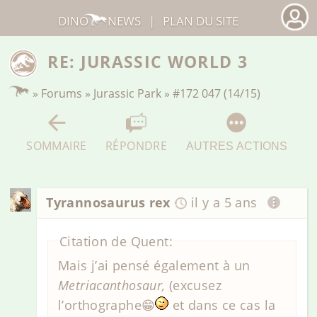
DINO
NEWS
|
PLAN DU SITE
RE: JURASSIC WORLD 3
»
Forums
»
Jurassic Park
»
#172 047 (14/15)
SOMMAIRE
RÉPONDRE
AUTRES ACTIONS
Tyrannosaurus rex
il y a 5 ans
Citation de Quent:
Mais j’ai pensé également à un
Metriacanthosaur,
(excusez
l’orthographe😁
et dans ce cas la