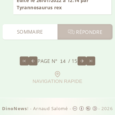
Edité le 26/01/2022 à 12:14 par
Tyrannosaurus rex
SOMMAIRE
RÉPONDRE
PAGE N°
/ 15
NAVIGATION RAPIDE
DinoNews
! -
Arnaud Salomé
-
-
2026