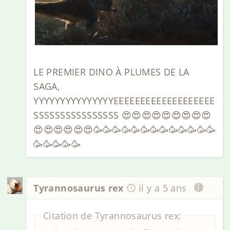
LE PREMIER DINO À PLUMES DE LA
SAGA,
YYYYYYYYYYYYYYYEEEEEEEEEEEEEEEEEEE
SSSSSSSSSSSSSSSS 😍😍😍😍😍😍😍😍😍
😍😍😍😍😍😍🥳🥳🥳🥳🥳🥳🥳🥳🥳🥳🥳🥳🥳
🥳🥳🥳🥳🥳
Tyrannosaurus rex
il y a 5 ans
Citation de Tyrannosaurus rex: