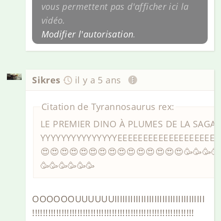
vous permettent pas d'afficher ici la
vidéo.
Modifier l'autorisation
.
Sikres
il y a 5 ans
Citation de Tyrannosaurus rex:
LE PREMIER DINO À PLUMES DE LA SAGA,
YYYYYYYYYYYYYYYEEEEEEEEEEEEEEEEEEES
😍😍😍😍😍😍😍😍😍😍😍😍😍😍😍🥳🥳🥳🥳
🥳🥳🥳🥳🥳🥳
OOOOOOUUUUUUIIIIIIIIIIIIIIIIIIIIIIIIIIIIIIIIII
!!!!!!!!!!!!!!!!!!!!!!!!!!!!!!!!!!!!!!!!!!!!!!!!!!!!!!!!!!!!!