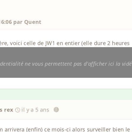
 16:06 par Quent
re, voici celle de JW1 en entier (elle dure 2 heures
entialité ne vous permettent pas d'afficher ici la vidé
s rex
il y a 5 ans
arrivera (enfin) ce mois-ci alors surveiller bien le