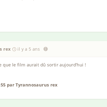
s rex
il y a 5 ans
ue le film aurait dû sortir aujourd’hui !
0:55 par Tyrannosaurus rex