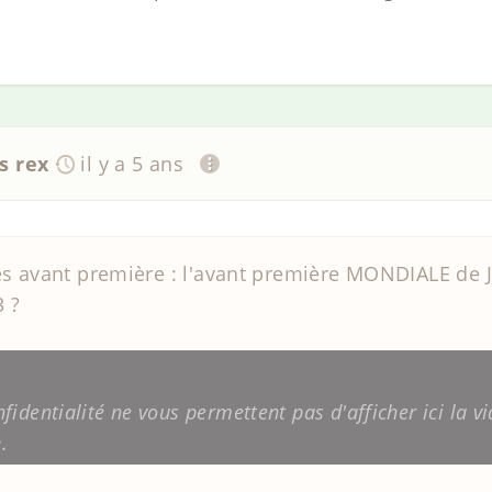
s rex
il y a 5 ans
s avant première : l'avant première MONDIALE de JW
3 ?
identialité ne vous permettent pas d'afficher ici la vi
n
.