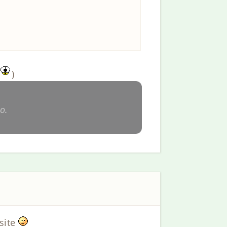
)
o.
 site