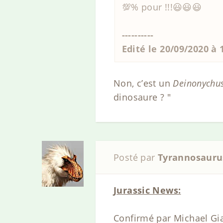
💯% pour !!!😃😃😃
----------
Edité le 20/09/2020 à
Non, c’est un
Deinonychu
dinosaure ? "
Posté par
Tyrannosauru
Jurassic News:
Confirmé par Michael Gia