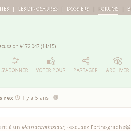
ITÉS
|
LES
DINOSAURES
|
DOSSIERS
|
FORUMS
|
B
scussion
#172 047 (14/15)
S'ABONNER
VOTER POUR
PARTAGER
ARCHIVER
s rex
il y a 5 ans
ent à un
Metriacanthosaur,
(excusez l’orthographe😁