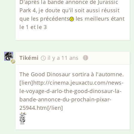
D'après la bande annonce de Jurassic
Park 4, je doute qu'il soit aussi réussit
que les précédents
les meilleurs étant
le 1 et le 3
Tikémi
il y a 11 ans
The Good Dinosaur sortira à l'automne.
[lien]http://cinema.jeuxactu.com/news-
le-voyage-d-arlo-the-good-dinosaur-la-
bande-annonce-du-prochain-pixar-
25944.htm[/lien]