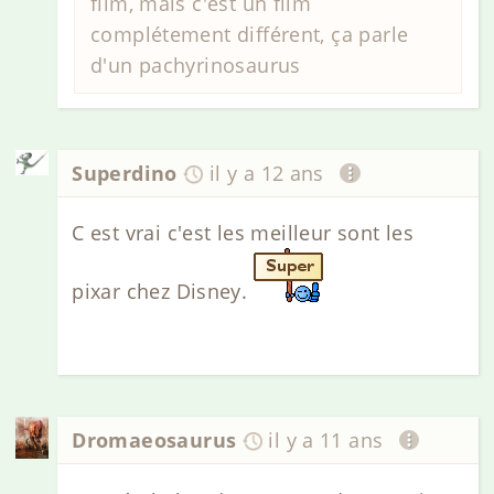
film, mais c'est un film
complétement différent, ça parle
d'un pachyrinosaurus
Superdino
il y a 12 ans
C est vrai c'est les meilleur sont les
pixar chez Disney.
Dromaeosaurus
il y a 11 ans