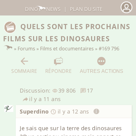
DINO
NEWS
|
PLAN DU SITE
QUELS SONT LES PROCHAINS
FILMS SUR LES DINOSAURES
»
Forums
»
Films et documentaires
»
#169 796
SOMMAIRE
RÉPONDRE
AUTRES ACTIONS
Discussion:
39 806
17
il y a 11 ans
Superdino
il y a 12 ans
Je sais que sur la terre des dinosaures