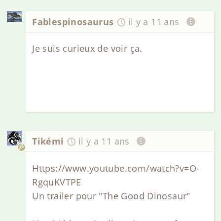
Fablespinosaurus
il y a 11 ans
Je suis curieux de voir ça.
Tikémi
il y a 11 ans
Https://www.youtube.com/watch?v=O-
RgquKVTPE
Un trailer pour "The Good Dinosaur"