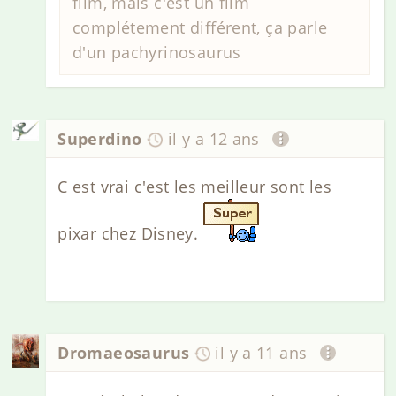
film, mais c'est un film
complétement différent, ça parle
d'un pachyrinosaurus
Superdino
il y a 12 ans
C est vrai c'est les meilleur sont les
pixar chez Disney.
Dromaeosaurus
il y a 11 ans