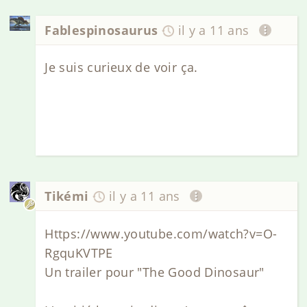
Fablespinosaurus
il y a 11 ans
Je suis curieux de voir ça.
Tikémi
il y a 11 ans
Https://www.youtube.com/watch?v=O-
RgquKVTPE
Un trailer pour "The Good Dinosaur"