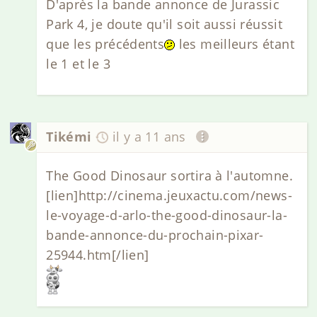
D'après la bande annonce de Jurassic
Park 4, je doute qu'il soit aussi réussit
que les précédents
les meilleurs étant
le 1 et le 3
Tikémi
il y a 11 ans
The Good Dinosaur sortira à l'automne.
[lien]http://cinema.jeuxactu.com/news-
le-voyage-d-arlo-the-good-dinosaur-la-
bande-annonce-du-prochain-pixar-
25944.htm[/lien]