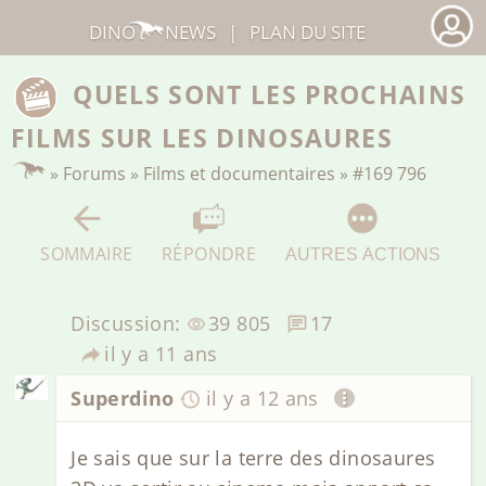
DINO
NEWS
|
PLAN DU SITE
QUELS SONT LES PROCHAINS
FILMS SUR LES DINOSAURES
»
Forums
»
Films et documentaires
»
#169 796
SOMMAIRE
RÉPONDRE
AUTRES ACTIONS
Discussion:
39 805
17
il y a 11 ans
Superdino
il y a 12 ans
Je sais que sur la terre des dinosaures