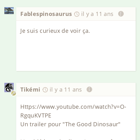
Fablespinosaurus
il y a 11 ans
Je suis curieux de voir ça.
Tikémi
il y a 11 ans
Https://www.youtube.com/watch?v=O-
RgquKVTPE
Un trailer pour "The Good Dinosaur"