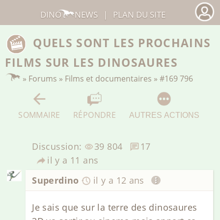
DINO
NEWS
|
PLAN DU SITE
QUELS SONT LES PROCHAINS
FILMS SUR LES DINOSAURES
»
Forums
»
Films et documentaires
»
#169 796
SOMMAIRE
RÉPONDRE
AUTRES ACTIONS
Discussion:
39 804
17
il y a 11 ans
Superdino
il y a 12 ans
Je sais que sur la terre des dinosaures