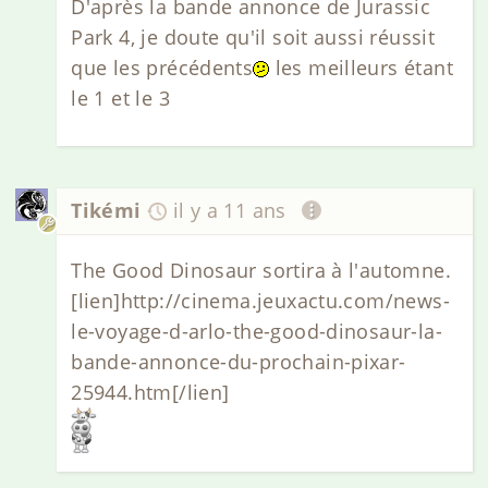
D'après la bande annonce de Jurassic
Park 4, je doute qu'il soit aussi réussit
que les précédents
les meilleurs étant
le 1 et le 3
Tikémi
il y a 11 ans
The Good Dinosaur sortira à l'automne.
[lien]http://cinema.jeuxactu.com/news-
le-voyage-d-arlo-the-good-dinosaur-la-
bande-annonce-du-prochain-pixar-
25944.htm[/lien]