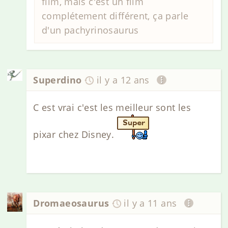
film, mais c'est un film
complétement différent, ça parle
d'un pachyrinosaurus
Superdino
il y a 12 ans
C est vrai c'est les meilleur sont les
pixar chez Disney.
Dromaeosaurus
il y a 11 ans