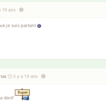
 a 19 ans
ue je suis partant
rus
il y a 19 ans
t a donf