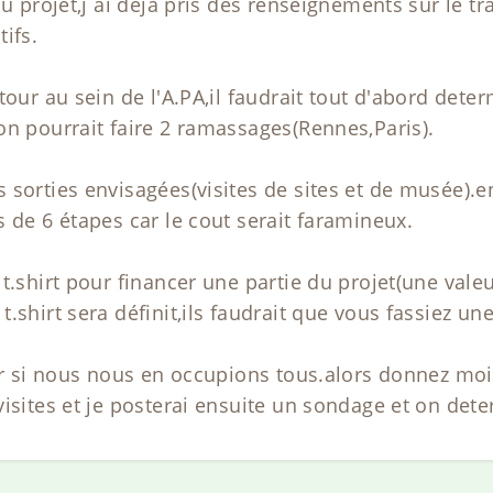
au projet,j ai déjà pris des renseignements sur le t
ifs.
otour au sein de l'A.PA,il faudrait tout d'abord de
on pourrait faire 2 ramassages(Rennes,Paris).
 sorties envisagées(visites de sites et de musée)
 de 6 étapes car le cout serait faramineux.
t.shirt pour financer une partie du projet(une val
.shirt sera définit,ils faudrait que vous fassiez une
er si nous nous en occupions tous.alors donnez moi 
visites et je posterai ensuite un sondage et on de