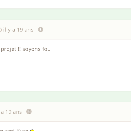
il y a 19 ans
 projet !! soyons fou
y a 19 ans