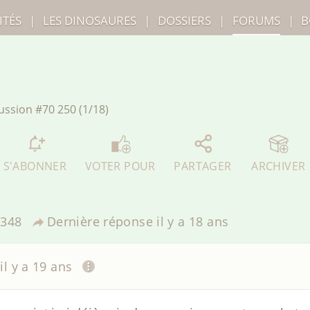
ITÉS
|
LES
DINOSAURES
|
DOSSIERS
|
FORUMS
|
B
ussion
#70 250 (1/18)
S'ABONNER
VOTER POUR
PARTAGER
ARCHIVER
348
Dernière réponse
il y a 18 ans
il y a 19 ans