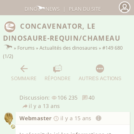
DINO
NEWS
|
PLAN DU SITE
CONCAVENATOR, LE
DINOSAURE-REQUIN/CHAMEAU
»
Forums
»
Actualités des dinosaures
»
#149 680
(1/2)
SOMMAIRE
RÉPONDRE
AUTRES ACTIONS
Discussion:
106 235
40
il y a 13 ans
Webmaster
il y a 15 ans