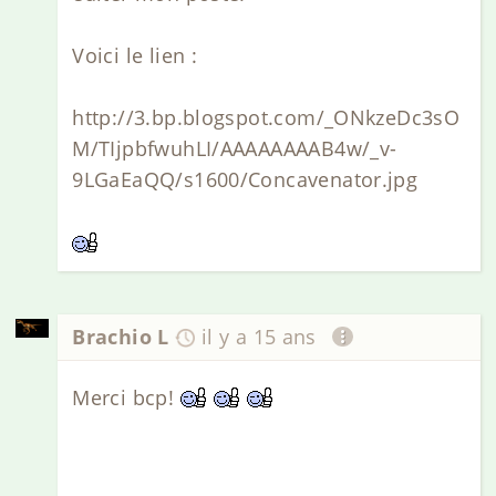
Voici le lien :
http://3.bp.blogspot.com/_ONkzeDc3sO
M/TIjpbfwuhLI/AAAAAAAAB4w/_v-
9LGaEaQQ/s1600/Concavenator.jpg
Brachio L
il y a 15 ans
Merci bcp!