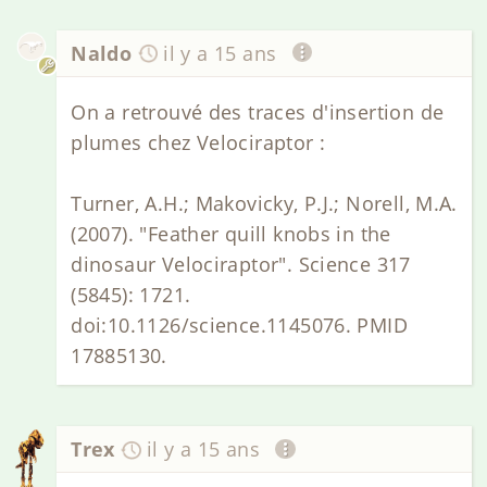
Naldo
il y a 15 ans
On a retrouvé des traces d'insertion de
plumes chez Velociraptor :
Turner, A.H.; Makovicky, P.J.; Norell, M.A.
(2007). "Feather quill knobs in the
dinosaur Velociraptor". Science 317
(5845): 1721.
doi:10.1126/science.1145076. PMID
17885130.
Trex
il y a 15 ans