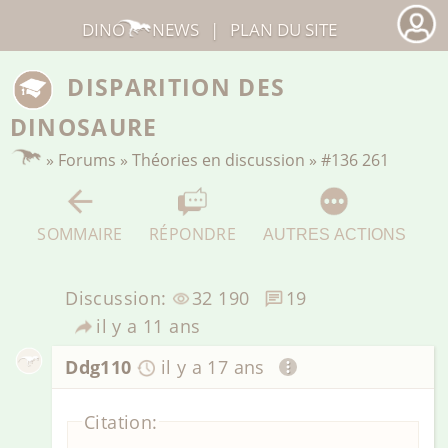
DINO
NEWS
|
PLAN DU SITE
DISPARITION DES
DINOSAURE
»
Forums
»
Théories en discussion
»
#136 261
SOMMAIRE
RÉPONDRE
AUTRES ACTIONS
Discussion:
32 190
19
il y a 11 ans
Ddg110
il y a 17 ans
Citation: