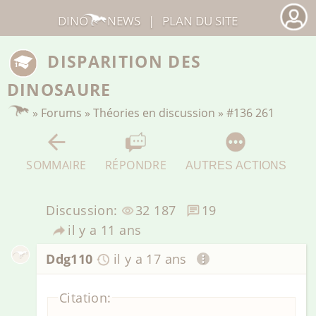
DINO
NEWS
|
PLAN DU SITE
DISPARITION DES
DINOSAURE
»
Forums
»
Théories en discussion
»
#136 261
SOMMAIRE
RÉPONDRE
AUTRES ACTIONS
Discussion:
32 187
19
il y a 11 ans
Ddg110
il y a 17 ans
Citation: