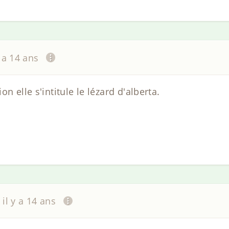
y a 14 ans
n elle s'intitule le lézard d'alberta.
il y a 14 ans