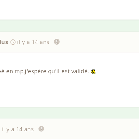
lus
il y a 14 ans
yé en mp,j'espère qu'il est validé.
il y a 14 ans