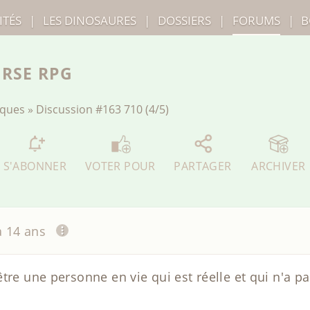
ITÉS
|
LES
DINOSAURES
|
DOSSIERS
|
FORUMS
|
B
ERSE RPG
iques
»
Discussion
#163 710 (4/5)
S'ABONNER
VOTER POUR
PARTAGER
ARCHIVER
 a 14 ans
tre une personne en vie qui est réelle et qui n'a pa