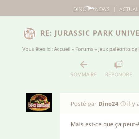
DINO
NEWS
|
ACTUAL
RE: JURASSIC PARK UNIV
Vous êtes ici:
Accueil
»
Forums
»
Jeux paléontolog
SOMMAIRE
RÉPONDRE
Posté par
Dino24
il y
Mais est-ce que ça peut-ê