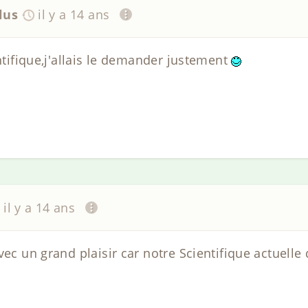
lus
il y a 14 ans
entifique,j'allais le demander justement
il y a 14 ans
vec un grand plaisir car notre Scientifique actuelle