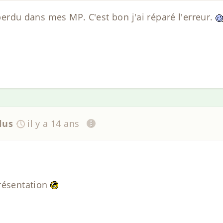
t perdu dans mes MP. C'est bon j'ai réparé l'erreur.
lus
il y a 14 ans
résentation