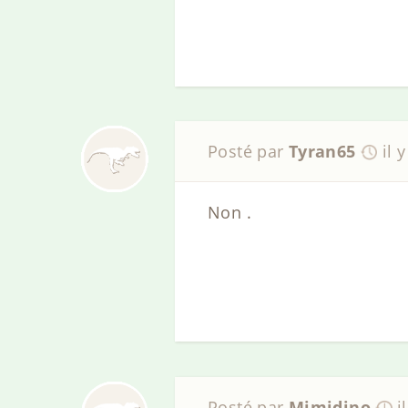
Posté par
Tyran65
il 
Non .
Posté par
Mimidino
i