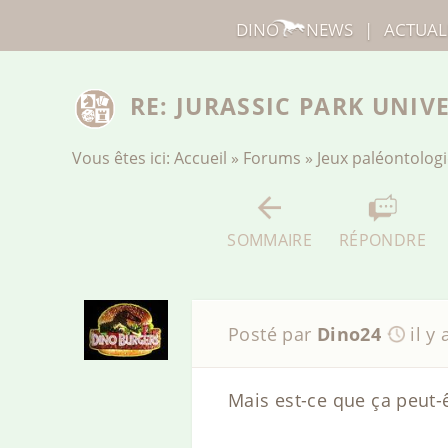
DINO
NEWS
|
ACTUAL
RE: JURASSIC PARK UNIV
Vous êtes ici:
Accueil
»
Forums
»
Jeux paléontolog
SOMMAIRE
RÉPONDRE
Posté par
Dino24
il y
Mais est-ce que ça peut-ê