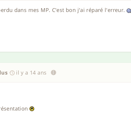
t perdu dans mes MP. C'est bon j'ai réparé l'erreur.
lus
il y a 14 ans
résentation