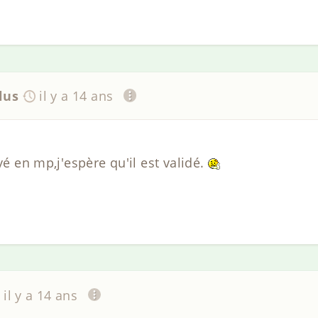
lus
il y a 14 ans
yé en mp,j'espère qu'il est validé.
il y a 14 ans