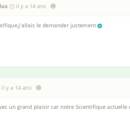
lus
il y a 14 ans
entifique,j'allais le demander justement
il y a 14 ans
vec un grand plaisir car notre Scientifique actuelle