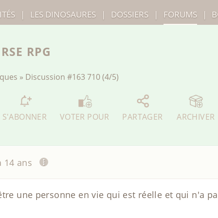
ITÉS
|
LES
DINOSAURES
|
DOSSIERS
|
FORUMS
|
B
ERSE RPG
iques
»
Discussion
#163 710 (4/5)
S'ABONNER
VOTER POUR
PARTAGER
ARCHIVER
 a 14 ans
tre une personne en vie qui est réelle et qui n'a pa