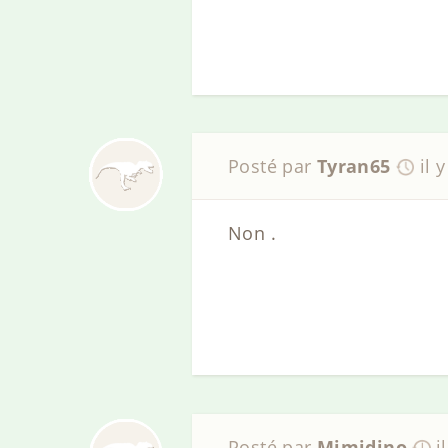
Posté par
Tyran65
il 
Non .
Posté par
Mimidino
i