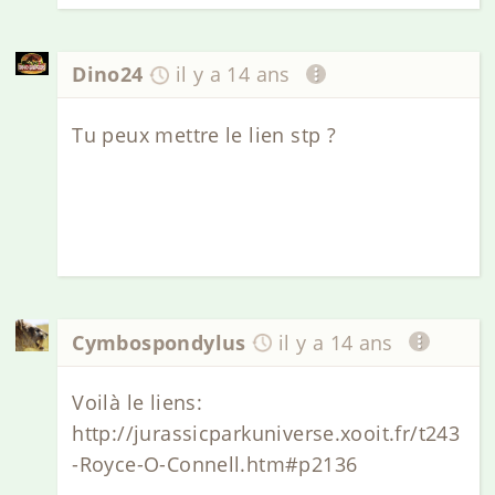
Dino24
il y a 14 ans
Tu peux mettre le lien stp ?
Cymbospondylus
il y a 14 ans
Voilà le liens:
http://jurassicparkuniverse.xooit.fr/t243
-Royce-O-Connell.htm#p2136