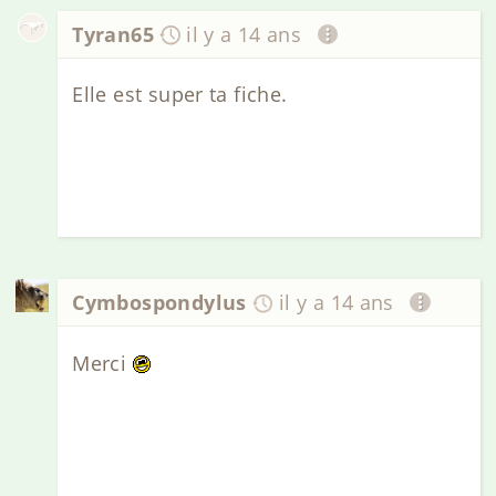
Tyran65
il y a 14 ans
Elle est super ta fiche.
Cymbospondylus
il y a 14 ans
Merci