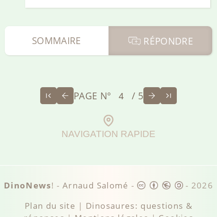
SOMMAIRE
RÉPONDRE
PAGE N°
/ 5
NAVIGATION RAPIDE
DinoNews
! -
Arnaud Salomé
-
-
2026
Plan du site
|
Dinosaures: questions &