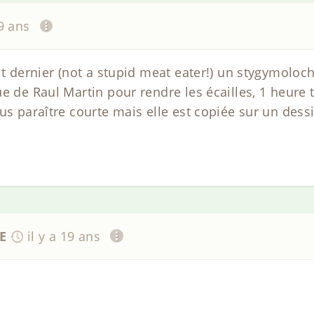
19 ans
it dernier (not a stupid meat eater!) un stygymoloc
e de Raul Martin pour rendre les écailles, 1 heure 
us paraître courte mais elle est copiée sur un dessi
E
il y a 19 ans