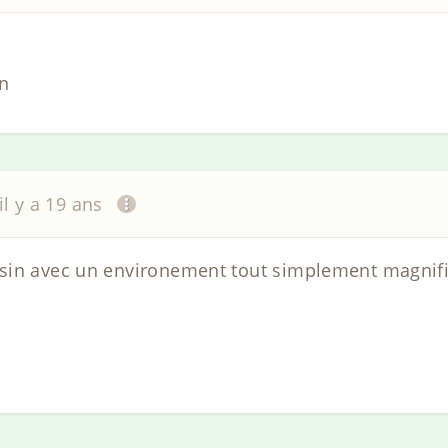
n
il y a 19 ans
in avec un environement tout simplement magnifiq