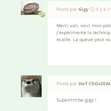
Posté par
Gigy
il y a 
Merci vari, voici mon pet
j'expérimente la techniqu
écaille. La queue peut vo
Posté par
HoT ChOcOlAt
Superrrrrrbe gigy !