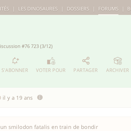
ITÉS
|
LES
DINOSAURES
|
DOSSIERS
|
FORUMS
|
B
iscussion
#76 723 (3/12)
S'ABONNER
VOTER POUR
PARTAGER
ARCHIVER
il y a 19 ans
un smilodon fatalis en train de bondir