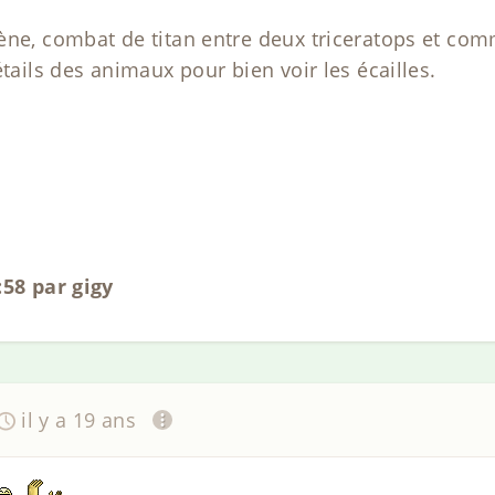
ène, combat de titan entre deux triceratops et comm
étails des animaux pour bien voir les écailles.
:58 par gigy
il y a 19 ans