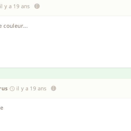
il y a 19 ans
 couleur...
rus
il y a 19 ans
me