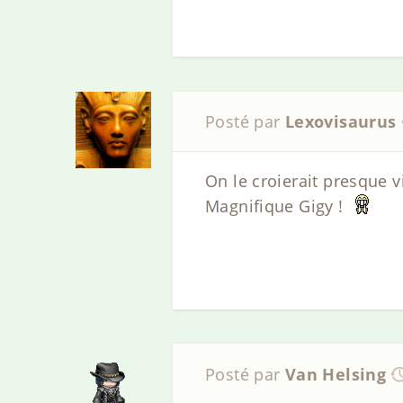
Posté par
Lexovisaurus
On le croierait presque vi
Magnifique Gigy !
Posté par
Van Helsing