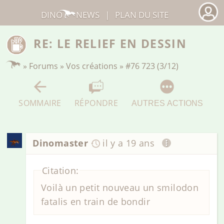
DINO
NEWS
|
PLAN DU SITE
RE: LE RELIEF EN DESSIN
»
Forums
»
Vos créations
»
#76 723 (3/12)
SOMMAIRE
RÉPONDRE
AUTRES ACTIONS
Dinomaster
il y a 19 ans
Citation:
Voilà un petit nouveau un smilodon
fatalis en train de bondir