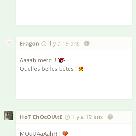
Eragon
il y a 19 ans
Aaaah merci !
Quelles belles bêtes !
HoT ChOcOlAtE
il y a 19 ans
MOuUAaAahH !