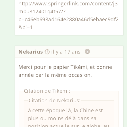
http://www.springerlink.com/content/j3
m0u812401q4t57/?
p=c46eb698ad164e2880a46d5ebaec9df2
&pi=1
Nekarius
il y a 17 ans
Merci pour le papier Tikémi, et bonne
année par la même occasion.
Citation de Tikémi:
Citation de Nekarius:
à cette époque là, la Chine est
plus ou moins déjà dans sa
position actuelle sur le globe, au