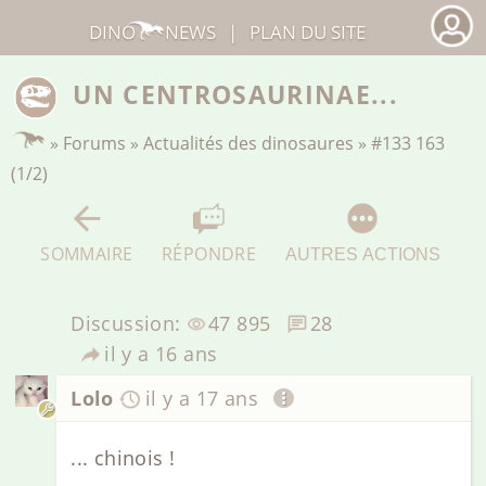
DINO
NEWS
|
PLAN DU SITE
UN CENTROSAURINAE...
»
Forums
»
Actualités des dinosaures
»
#133 163
(1/2)
SOMMAIRE
RÉPONDRE
AUTRES ACTIONS
Discussion:
47 895
28
il y a 16 ans
Lolo
il y a 17 ans
... chinois !