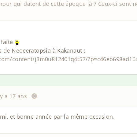
our qui datent de cette époque là ? Ceux-ci sont no
 faite
s de Neoceratopsia à Kakanaut :
k.com/content/j3m0u812401q4t57/?p=c46eb698ad1
l y a 17 ans
émi, et bonne année par la même occasion.