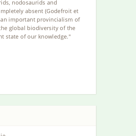
ids, nodosaurids and
mpletely absent (Godefroit et
s an important provincialism of
he global biodiversity of the
nt state of our knowledge."
ie.