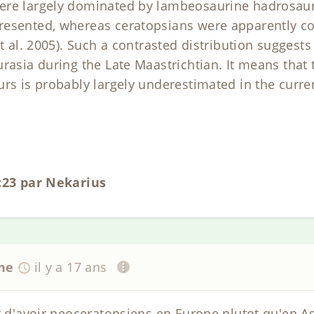
ere largely dominated by lambeosaurine hadrosaur
resented, whereas ceratopsians were apparently co
et al. 2005). Such a contrasted distribution suggest
rasia during the Late Maastrichtian. It means that t
urs is probably largely underestimated in the curre
6:23 par Nekarius
me
il y a 17 ans
t d'avoir neoceratopsiens en Europe plutot qu'en As