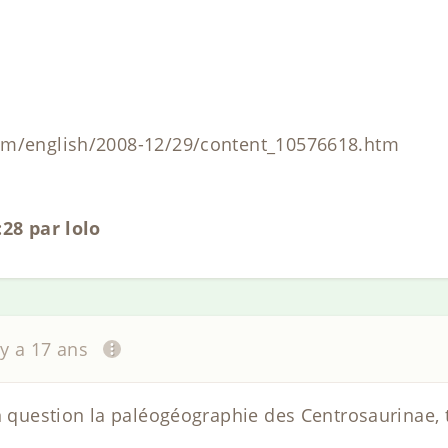
om/english/2008-12/29/content_10576618.htm
:28 par lolo
l y a 17 ans
en question la paléogéographie des Centrosaurinae, 