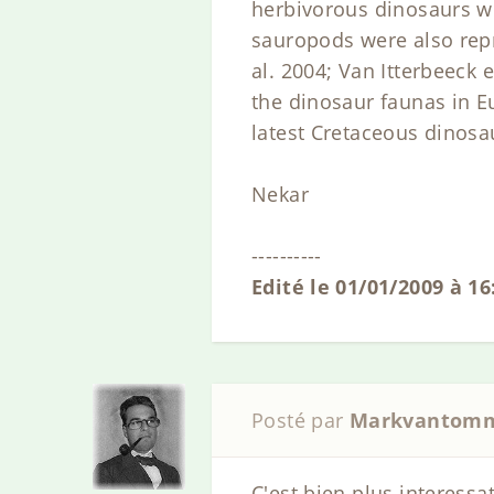
herbivorous dinosaurs w
sauropods were also rep
al. 2004; Van Itterbeeck 
the dinosaur faunas in Eu
latest Cretaceous dinosa
Nekar
----------
Edité le 01/01/2009 à 1
Posté par
Markvantom
C'est bien plus interessa