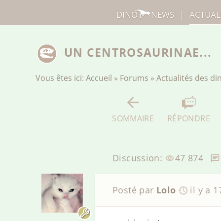
DINO
NEWS
|
ACTUAL
UN CENTROSAURINAE...
Vous êtes ici:
Accueil
»
Forums
»
Actualités des d
SOMMAIRE
RÉPONDRE
Discussion:
47 874
Posté par
Lolo
il y a 