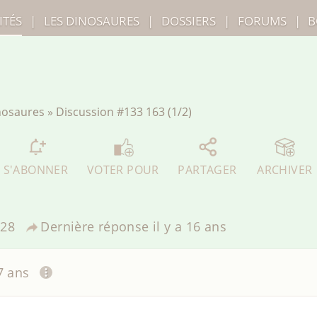
ITÉS
|
LES
DINOSAURES
|
DOSSIERS
|
FORUMS
|
B
inosaures
»
Discussion
#133 163 (1/2)
S'ABONNER
VOTER POUR
PARTAGER
ARCHIVER
28
Dernière réponse
il y a 16 ans
17 ans