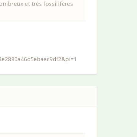
mbreux et très fossilifères
64e2880a46d5ebaec9df2&pi=1