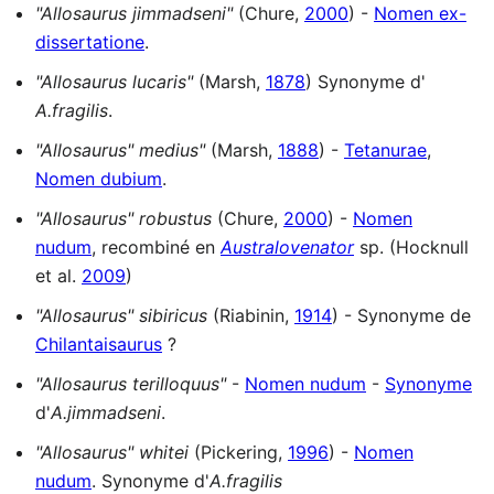
"Allosaurus jimmadseni"
(Chure,
2000
) -
Nomen ex-
dissertatione
.
"Allosaurus lucaris"
(Marsh,
1878
) Synonyme d'
A.fragilis
.
"Allosaurus" medius"
(Marsh,
1888
) -
Tetanurae
,
Nomen dubium
.
"Allosaurus" robustus
(Chure,
2000
) -
Nomen
nudum
, recombiné en
Australovenator
sp. (Hocknull
et al.
2009
)
"Allosaurus" sibiricus
(Riabinin,
1914
) - Synonyme de
Chilantaisaurus
?
"Allosaurus terilloquus"
-
Nomen nudum
-
Synonyme
d'
A.jimmadseni
.
"Allosaurus" whitei
(Pickering,
1996
) -
Nomen
nudum
. Synonyme d'
A.fragilis