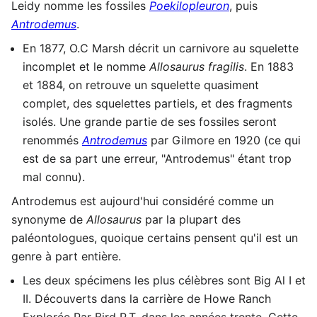
Leidy nomme les fossiles
Poekilopleuron
, puis
Antrodemus
.
En 1877, O.C Marsh décrit un carnivore au squelette
incomplet et le nomme
Allosaurus fragilis
. En 1883
et 1884, on retrouve un squelette quasiment
complet, des squelettes partiels, et des fragments
isolés. Une grande partie de ses fossiles seront
renommés
Antrodemus
par Gilmore en 1920 (ce qui
est de sa part une erreur, "Antrodemus" étant trop
mal connu).
Antrodemus est aujourd'hui considéré comme un
synonyme de
Allosaurus
par la plupart des
paléontologues, quoique certains pensent qu'il est un
genre à part entière.
Les deux spécimens les plus célèbres sont Big Al I et
II. Découverts dans la carrière de Howe Ranch
Explorée Par Bird R.T. dans les années trente. Cette