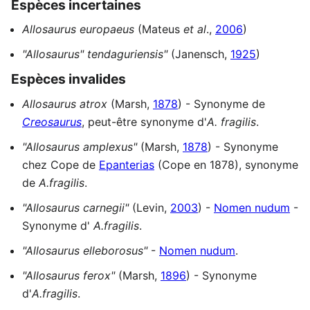
Espèces incertaines
Allosaurus europaeus
(Mateus
et al
.,
2006
)
"Allosaurus" tendaguriensis"
(Janensch,
1925
)
Espèces invalides
Allosaurus atrox
(Marsh,
1878
) - Synonyme de
Creosaurus
, peut-être synonyme d'
A. fragilis
.
"Allosaurus amplexus"
(Marsh,
1878
) - Synonyme
chez Cope de
Epanterias
(Cope en 1878), synonyme
de
A.fragilis
.
"Allosaurus carnegii"
(Levin,
2003
) -
Nomen nudum
-
Synonyme d'
A.fragilis
.
"Allosaurus elleborosus"
-
Nomen nudum
.
"Allosaurus ferox"
(Marsh,
1896
) - Synonyme
d'
A.fragilis
.