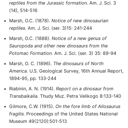
reptiles from the Jurassic formation.
Am. J. Sci. 3
(14), 514-516
Marsh, O.C. (1878).
Notice of new dinosaurian
reptiles.
Am. J. Sci. (ser. 3)15: 241-244
Marsh, O.C. (1888).
Notice of a new genus of
Sauropoda and other new dinosaurs from the
Potomac Formation.
Am. J. Sci. (ser. 3) 35: 89-94
Marsh, O. C. (1896).
The dinosaurs of North
America.
U.S. Geological Survey, 16th Annual Report,
1894-95, pp. 133-244
Riabinin, A. N. (1914).
Report on a dinosaur from
Transbaikalia.
Thudy Muz. Petra Velikogo 8:133-140
Gilmore, C.W. (1915).
On the fore limb of Allosaurus
fragilis.
Proceedings of the United States National
Museum 49(2120):501-513