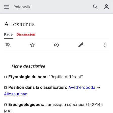
Paleowiki
Recherc
Men
Allosaurus
Page
Discussion
Langue
Suivre
Voir l’historique
Voir le texte sou
Plus
Fiche descriptive
¤
Etymologie du nom:
"Reptile différent"
¤
Position dans la classification:
Avetheropoda
->
Allosaurinae
¤
Eres géologiques:
Jurassique supérieur (152-145
MA.)