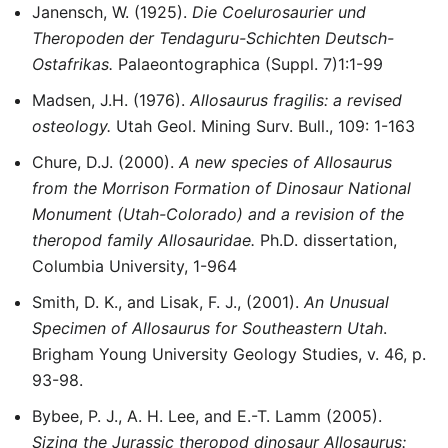
Janensch, W. (1925).
Die Coelurosaurier und
Theropoden der Tendaguru-Schichten Deutsch-
Ostafrikas.
Palaeontographica (Suppl. 7)1:1-99
Madsen, J.H. (1976).
Allosaurus fragilis: a revised
osteology.
Utah Geol. Mining Surv. Bull., 109: 1-163
Chure, D.J. (2000).
A new species of Allosaurus
from the Morrison Formation of Dinosaur National
Monument (Utah-Colorado) and a revision of the
theropod family Allosauridae.
Ph.D. dissertation,
Columbia University, 1-964
Smith, D. K., and Lisak, F. J., (2001).
An Unusual
Specimen of Allosaurus for Southeastern Utah
.
Brigham Young University Geology Studies, v. 46, p.
93-98.
Bybee, P. J., A. H. Lee, and E.-T. Lamm (2005).
Sizing the Jurassic theropod dinosaur Allosaurus: