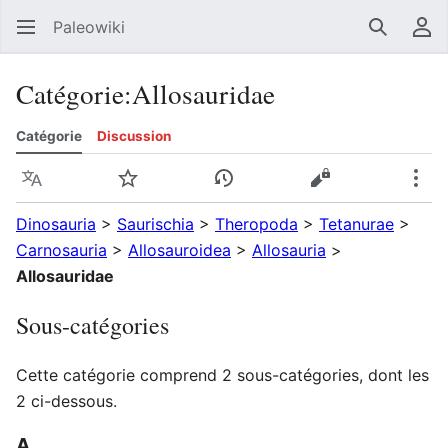
Paleowiki
Recherc
Men
Catégorie
:
Allosauridae
Catégorie
Discussion
Langue
Suivre
Voir l’historique
Voir le texte sou
Plus
Dinosauria
>
Saurischia
>
Theropoda‎
>
Tetanurae‎
>
Carnosauria‎
>
Allosauroidea
>
Allosauria
>
Allosauridae
Sous-catégories
Cette catégorie comprend 2 sous-catégories, dont les
2 ci-dessous.
A