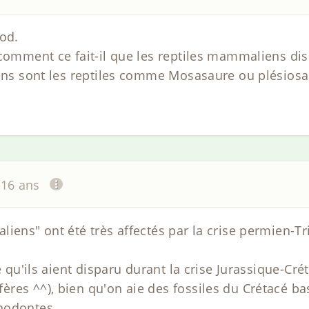
pod.
 comment ce fait-il que les reptiles mammaliens dis
iens sont les reptiles comme Mosasaure ou plésiosa
a 16 ans
iens" ont été très affectés par la crise permien-Tr
e qu'ils aient disparu durant la crise Jurassique-Cré
res ^^), bien qu'on aie des fossiles du Crétacé bas
nodontes.