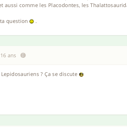
 et aussi comme les Placodontes, les Thalattosaurid
 ta question
.
a 16 ans
 Lepidosauriens ? Ça se discute
.