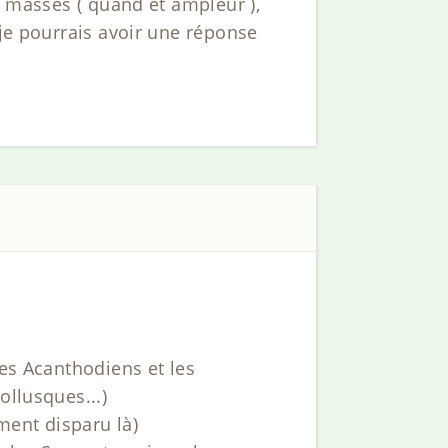
e masses ( quand et ampleur ),
 je pourrais avoir une réponse
les Acanthodiens et les
ollusques...)
ment disparu là)