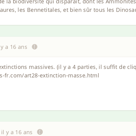
de la biodiversité qui disparaît, dont les Ammonites
aures, les Bennetitales, et bien sûr tous les Dinos
l y a 16 ans
xtinctions massives. (il y a 4 parties, il suffit de cl
s-fr.com/art28-extinction-masse.html
il y a 16 ans