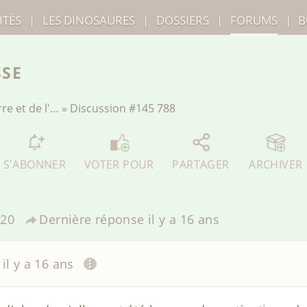
ITÉS
|
LES
DINOSAURES
|
DOSSIERS
|
FORUMS
|
B
SSE
re et de l'…
»
Discussion
#145 788
S'ABONNER
VOTER POUR
PARTAGER
ARCHIVER
20
Dernière réponse
il y a 16 ans
il y a 16 ans