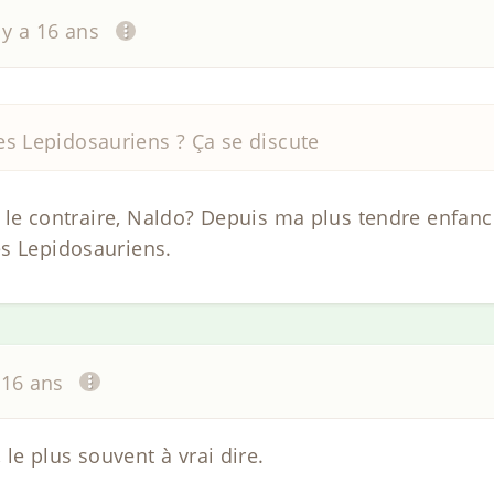
l y a 16 ans
es Lepidosauriens ? Ça se discute
re le contraire, Naldo? Depuis ma plus tendre enfance
s Lepidosauriens.
a 16 ans
e plus souvent à vrai dire.