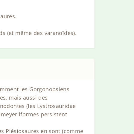
saures.
rds (et même des varanoïdes).
otamment les Gorgonopsiens
es, mais aussi des
nodontes (les Lystrosauridae
emeyeriiformes persistent
Les Plésiosaures en sont (comme