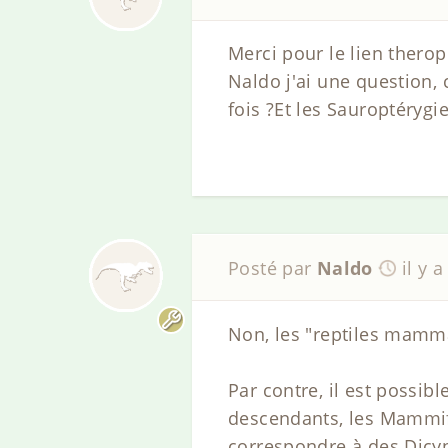
Merci pour le lien thero
Naldo j'ai une question,
fois ?Et les Sauroptéryg
Posté par
Naldo
il y 
Non, les "reptiles mammal
Par contre, il est possibl
descendants, les Mammifè
correspondre à des Dicy