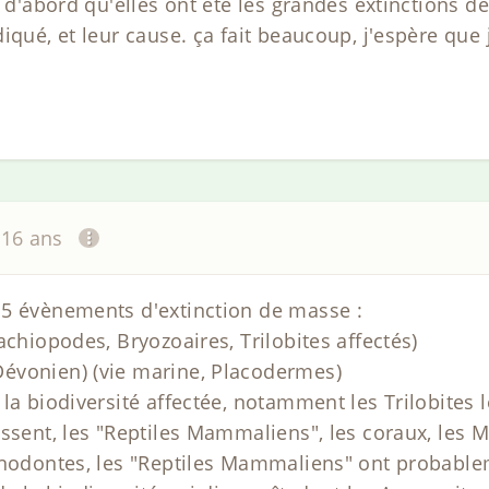
t d'abord qu'elles ont été les grandes extinctions d
iqué, et leur cause. ça fait beaucoup, j'espère que
a 16 ans
 5 évènements d'extinction de masse :
achiopodes, Bryozoaires, Trilobites affectés)
évonien) (vie marine, Placodermes)
la biodiversité affectée, notamment les Trilobites 
ssent, les "Reptiles Mammaliens", les coraux, les M
onodontes, les "Reptiles Mammaliens" ont probable