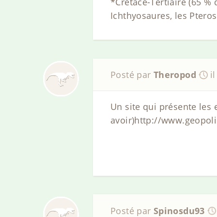
*Crétacé-Tertiaire (65 % 
Ichthyosaures, les Pteros
Posté par
Theropod
i
Un site qui présente les e
avoir)http://www.geopoli
Posté par
Spinosdu93