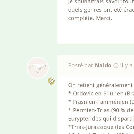
Je souhaitrais savoir tou
quels genres ont été érad
complète. Merci.
Posté par
Naldo
il y 
On retient généralement
* Ordovicien-Silurien (Br
* Frasnien-Famménien (D
* Permien-Trias (90 % de 
Eurypterides qui disparai
*Trias-Jurassique (les C