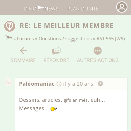
DINO
NEWS
|
PLAN DU SITE
RE: LE MEILLEUR MEMBRE
»
Forums
»
Questions / suggestions
»
#61 565 (2/9)
SOMMAIRE
RÉPONDRE
AUTRES ACTIONS
Paléomaniac
il y a 20 ans
Dessins, articles,
, euh...
gifs animés
Messages...