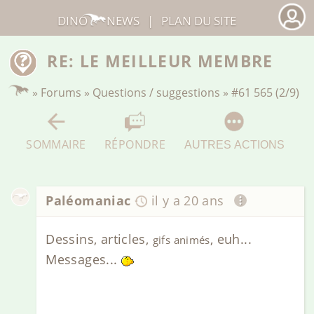
DINO
NEWS
|
PLAN DU SITE
RE: LE MEILLEUR MEMBRE
»
Forums
»
Questions / suggestions
»
#61 565 (2/9)
SOMMAIRE
RÉPONDRE
AUTRES ACTIONS
Paléomaniac
il y a 20 ans
Dessins, articles,
, euh...
gifs animés
Messages...