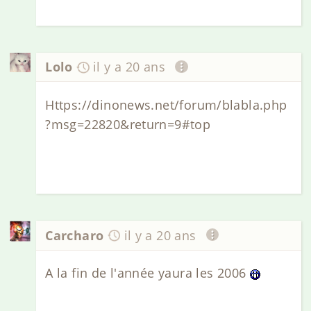
Lolo
il y a 20 ans
Https://dinonews.net/forum/blabla.php
?msg=22820&return=9#top
Carcharo
il y a 20 ans
A la fin de l'année yaura les 2006