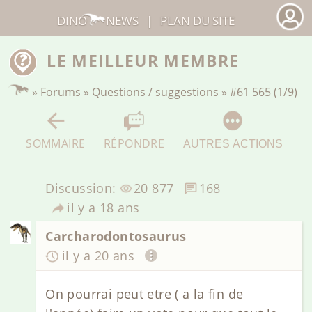
DINO
NEWS
|
PLAN DU SITE
LE MEILLEUR MEMBRE
»
Forums
»
Questions / suggestions
»
#61 565 (1/9)
SOMMAIRE
RÉPONDRE
AUTRES ACTIONS
Discussion:
20 877
168
il y a 18 ans
Carcharodontosaurus
il y a 20 ans
On pourrai peut etre ( a la fin de