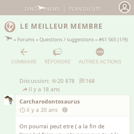
DINO
NEWS
|
PLAN DU SITE
LE MEILLEUR MEMBRE
»
Forums
»
Questions / suggestions
»
#61 565 (1/9)
SOMMAIRE
RÉPONDRE
AUTRES ACTIONS
Discussion:
20 878
168
il y a 18 ans
Carcharodontosaurus
il y a 20 ans
On pourrai peut etre ( a la fin de