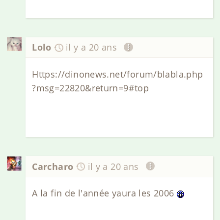
Lolo
il y a 20 ans
Https://dinonews.net/forum/blabla.php
?msg=22820&return=9#top
Carcharo
il y a 20 ans
A la fin de l'année yaura les 2006