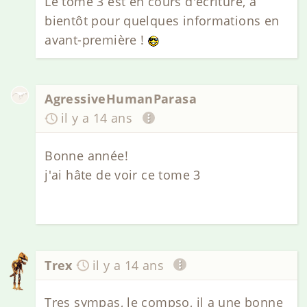
Le tome 3 est en cours d'écriture, à
bientôt pour quelques informations en
avant-première !
AgressiveHumanParasa
il y a 14 ans
Bonne année!
j'ai hâte de voir ce tome 3
Trex
il y a 14 ans
Tres sympas, le compso, il a une bonne