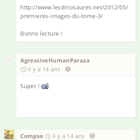
http://www.lesdinosaures.net/2012/05/
premieres-images-du-tome-3/
Bonne lecture !
AgressiveHumanParasa
il y a 14 ans
Super !
Compso
il y a 14 ans