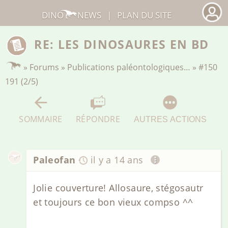
DINO
NEWS
|
PLAN DU SITE
RE: LES DINOSAURES EN BD
»
Forums
»
Publications paléontologiques…
»
#150
191 (2/5)
SOMMAIRE
RÉPONDRE
AUTRES ACTIONS
Paleofan
il y a 14 ans
Jolie couverture! Allosaure, stégosautr
et toujours ce bon vieux compso ^^