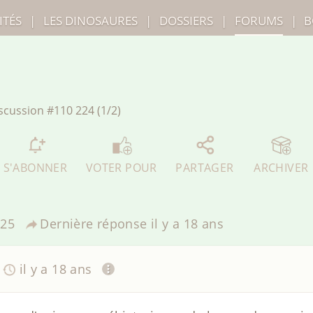
ITÉS
|
LES
DINOSAURES
|
DOSSIERS
|
FORUMS
|
B
scussion
#110 224 (1/2)
S'ABONNER
VOTER POUR
PARTAGER
ARCHIVER
25
Dernière réponse
il y a 18 ans
il y a 18 ans