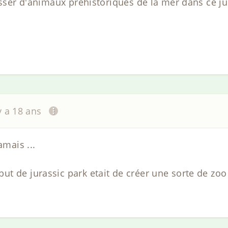
asser d'animaux préhistoriques de la mer dans ce jur
 y a 18 ans
amais ...
t de jurassic park etait de créer une sorte de zoo