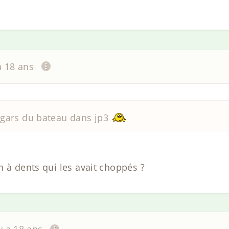
 a 18 ans
s gars du bateau dans jp3
n à dents qui les avait choppés ?