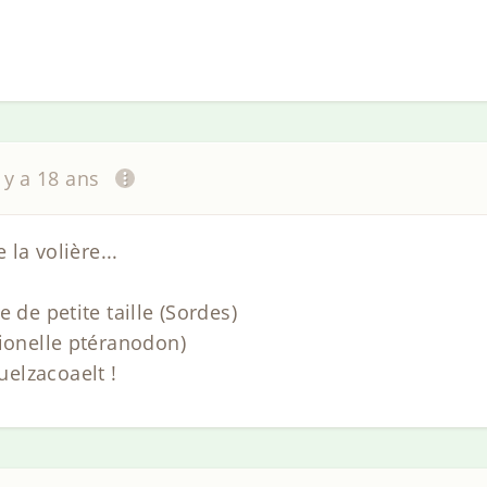
l y a 18 ans
 la volière...
 de petite taille (Sordes)
tionelle ptéranodon)
elzacoaelt !