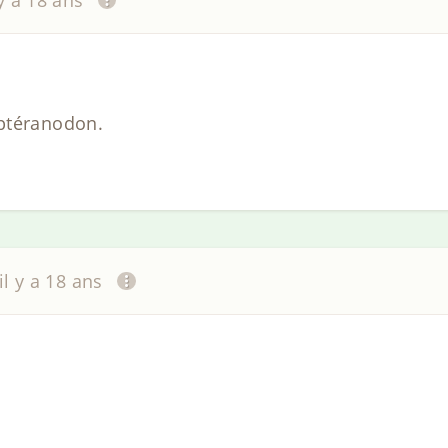
 y a 18 ans
ptéranodon.
il y a 18 ans