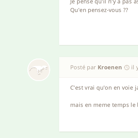
Je pense qu'il n'y a pas 
Qu'en pensez-vous ??
Posté par
Kroenen
il
C'est vrai qu'on en voie j
mais en meme temps le bu