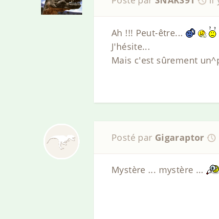
Posté par
SNAKS91
il
Ah !!! Peut-être...
J'hésite...
Mais c'est sûrement un^
Posté par
Gigaraptor
Mystère ... mystère ...