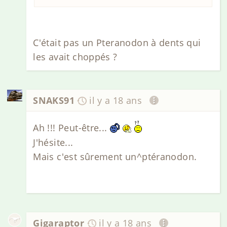
C'était pas un Pteranodon à dents qui
les avait choppés ?
SNAKS91
il y a 18 ans
Ah !!! Peut-être...
J'hésite...
Mais c'est sûrement un^ptéranodon.
Gigaraptor
il y a 18 ans