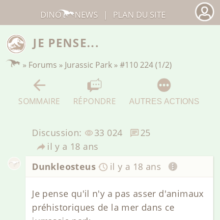
DINO
NEWS
|
PLAN DU SITE
JE PENSE...
»
Forums
»
Jurassic Park
»
#110 224 (1/2)
SOMMAIRE
RÉPONDRE
AUTRES ACTIONS
Discussion:
33 024
25
il y a 18 ans
Dunkleosteus
il y a 18 ans
Je pense qu'il n'y a pas asser d'animaux
préhistoriques de la mer dans ce