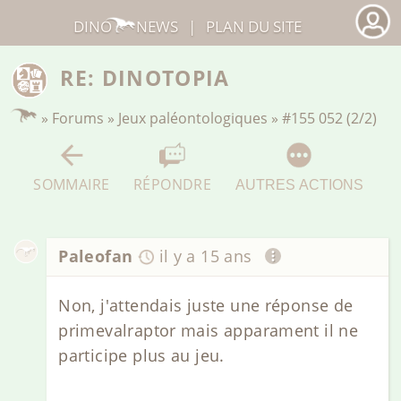
DINO
NEWS
|
PLAN DU SITE
RE: DINOTOPIA
»
Forums
»
Jeux paléontologiques
»
#155 052 (2/2)
SOMMAIRE
RÉPONDRE
AUTRES ACTIONS
Paleofan
il y a 15 ans
Non, j'attendais juste une réponse de
primevalraptor mais apparament il ne
participe plus au jeu.