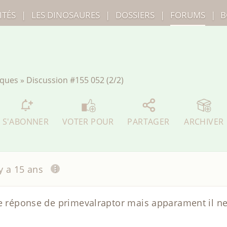
ITÉS
|
LES
DINOSAURES
|
DOSSIERS
|
FORUMS
|
B
iques
»
Discussion
#155 052 (2/2)
S'ABONNER
VOTER POUR
PARTAGER
ARCHIVER
 y a 15 ans
ne réponse de primevalraptor mais apparament il ne 