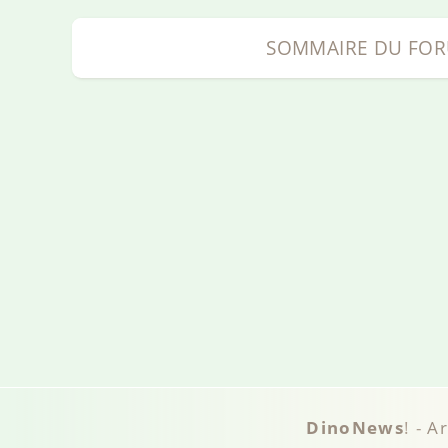
SOMMAIRE
DU FO
DinoNews
! -
A