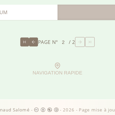
RUM
PAGE N°
/ 2
NAVIGATION RAPIDE
rnaud Salomé
-
-
2026
- Page mise à jo