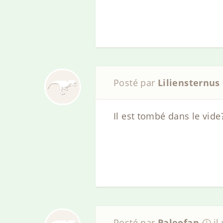
Posté par
Liliensternus
Il est tombé dans le vid
Posté par
Paleofan
il