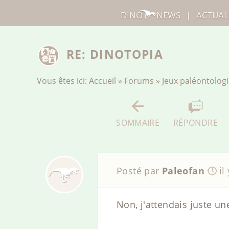
DINO
NEWS
|
ACTUAL
RE: DINOTOPIA
Vous êtes ici:
Accueil
»
Forums
»
Jeux paléontolog
SOMMAIRE
RÉPONDRE
Posté par
Paleofan
il
Non, j'attendais juste u