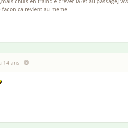
,mais chuis en traind e crever la?et au passage,j'av
te facon ca revient au meme
 a 14 ans