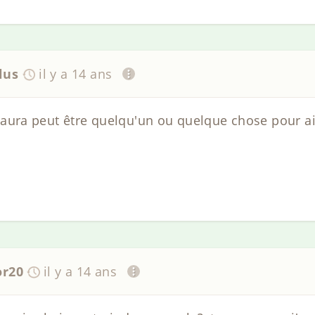
lus
il y a 14 ans
l y aura peut être quelqu'un ou quelque chose pour ai
or20
il y a 14 ans