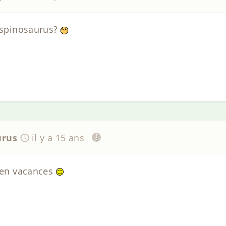
lespinosaurus?
urus
il y a 15 ans
e en vacances