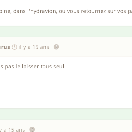
bine, dans l'hydravion, ou vous retournez sur vos pa
urus
il y a 15 ans
ais pas le laisser tous seul
 y a 15 ans