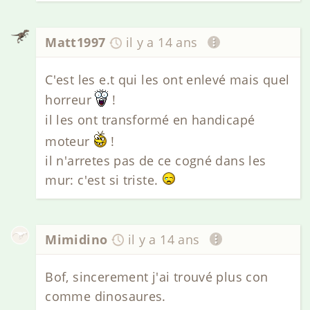
Matt1997
il y a 14 ans
C'est les e.t qui les ont enlevé mais quel
horreur
!
il les ont transformé en handicapé
moteur
!
il n'arretes pas de ce cogné dans les
mur: c'est si triste.
Mimidino
il y a 14 ans
Bof, sincerement j'ai trouvé plus con
comme dinosaures.