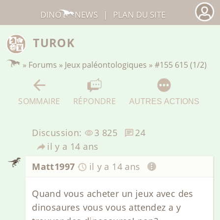
DINO
NEWS
|
PLAN DU SITE
TUROK
»
Forums
»
Jeux paléontologiques
»
#155 615 (1/2)
SOMMAIRE
RÉPONDRE
AUTRES ACTIONS
Discussion:
3 825
24
il y a 14 ans
Matt1997
il y a 14 ans
Quand vous acheter un jeux avec des
dinosaures vous vous attendez a y