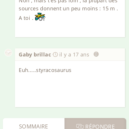
Non , mais t'es pas loin , la plupart des
sources donnent un peu moins : 15 m .
A toi .
Gaby brillac
il y a 17 ans
Euh.....styracosaurus
SOMMAIRE
RÉPONDRE