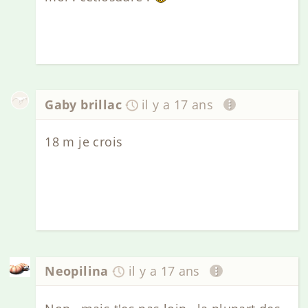
Gaby brillac
il y a 17 ans
18 m je crois
Neopilina
il y a 17 ans