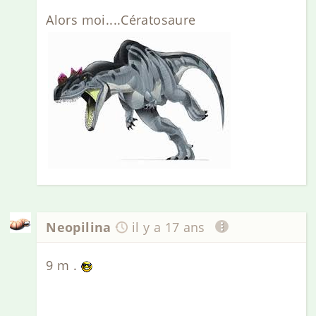
Alors moi....Cératosaure
Neopilina
il y a 17 ans
9 m .