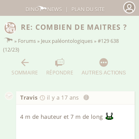
DINO
NEWS
|
PLAN DU SITE
RE: COMBIEN DE MAITRES ?
»
Forums
»
Jeux paléontologiques
»
#129 638
(12/23)
SOMMAIRE
RÉPONDRE
AUTRES ACTIONS
Travis
il y a 17 ans
4 m de hauteur et 7 m de long