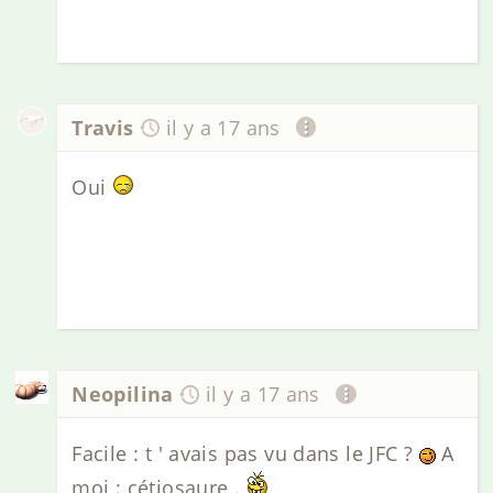
Travis
il y a 17 ans
Oui
Neopilina
il y a 17 ans
Facile : t ' avais pas vu dans le JFC ?
A
moi : cétiosaure .