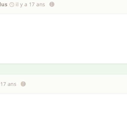
lus
il y a 17 ans
a 17 ans