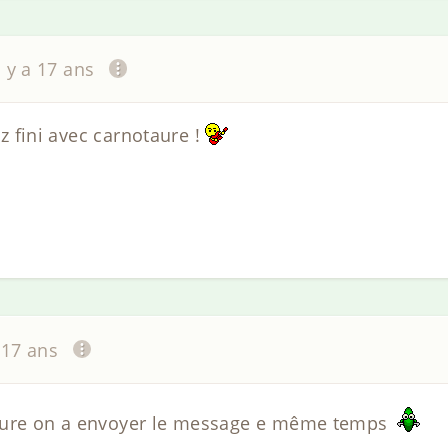
l y a 17 ans
iez fini avec carnotaure !
a 17 ans
saure on a envoyer le message e même temps