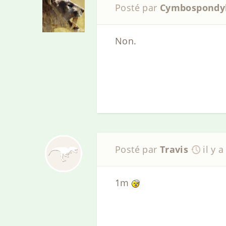
Posté par
Cymbospondy
Non.
Posté par
Travis
il y 
1m