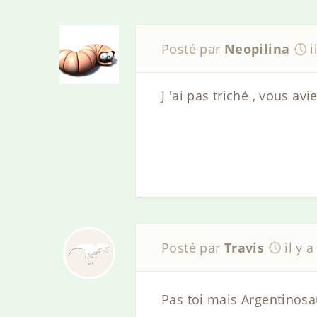
Posté par
Neopilina
i
J 'ai pas triché , vous av
Posté par
Travis
il y 
Pas toi mais Argentino