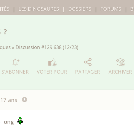
ITÉS
|
LES
DINOSAURES
|
DOSSIERS
|
FORUMS
|
B
 ?
iques
»
Discussion
#129 638 (12/23)
S'ABONNER
VOTER POUR
PARTAGER
ARCHIVER
a 17 ans
e long