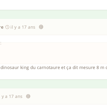
re
il y a 17 ans
:
rte dinosaur king du carnotaure et ça dit mesure 8 m 
l y a 17 ans