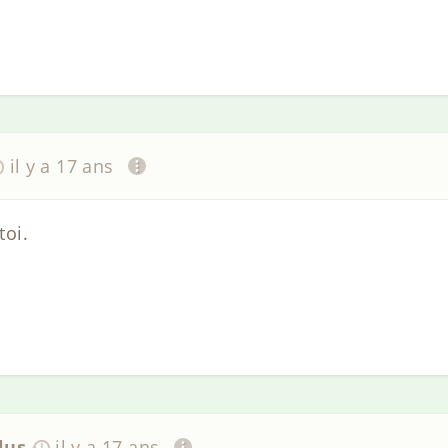
il y a 17 ans
oi.
lus
il y a 17 ans