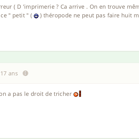
reur ( D 'imprimerie ? Ca arrive . On en trouve m
 ce " petit " (
) théropode ne peut pas faire huit m
a 17 ans
n a pas le droit de tricher