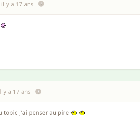
il y a 17 ans
l
il y a 17 ans
u topic j'ai penser au pire