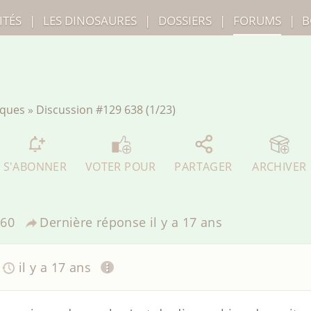
ITÉS
|
LES
DINOSAURES
|
DOSSIERS
|
FORUMS
|
B
iques
»
Discussion
#129 638 (1/23)
S'ABONNER
VOTER POUR
PARTAGER
ARCHIVER
460
Dernière réponse
il y a 17 ans
il y a 17 ans