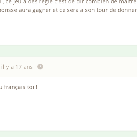
, ce jeu a des regle c'est de dir combien de maitre
onsse aura gagner et ce sera a son tour de donner
il y a 17 ans
 français toi !