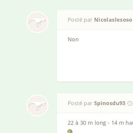
Posté par
Nicolaslesoso
Non
Posté par
Spinosdu93
22 à 30 m long - 14 m ha