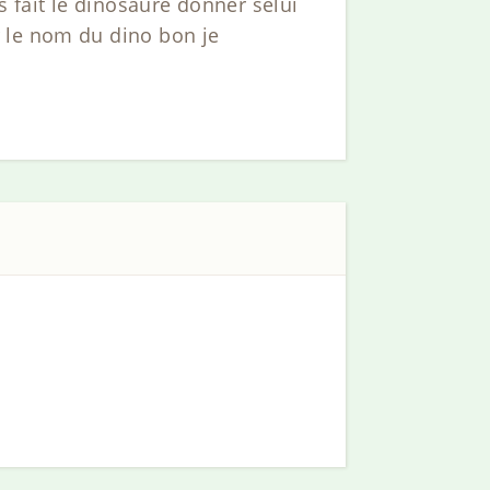
s fait le dinosaure donner selui
 le nom du dino bon je