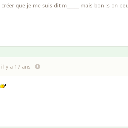
s créer que je me suis dit m_____ mais bon :s on peux
il y a 17 ans
?