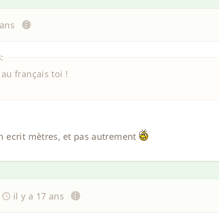
 ans
:
au français toi !
 ecrit mètres, et pas autrement
il y a 17 ans