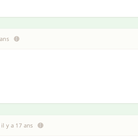
 ans
il y a 17 ans