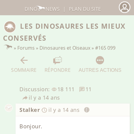
DINO
NEWS
|
PLAN DU SITE
LES DINOSAURES LES MIEUX
CONSERVÉS
»
Forums
»
Dinosaures et Oiseaux
»
#165 099
SOMMAIRE
RÉPONDRE
AUTRES ACTIONS
Discussion:
18 111
11
il y a 14 ans
Stalker
il y a 14 ans
Bonjour.