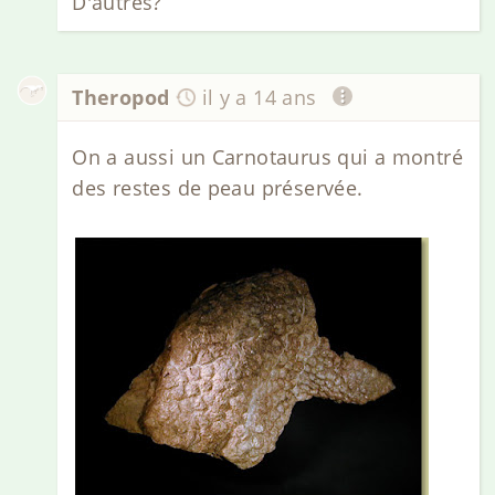
D'autres?
Theropod
il y a 14 ans
On a aussi un Carnotaurus qui a montré
des restes de peau préservée.