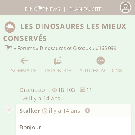
DINO
NEWS
|
PLAN DU SITE
LES DINOSAURES LES MIEUX
CONSERVÉS
»
Forums
»
Dinosaures et Oiseaux
»
#165 099
SOMMAIRE
RÉPONDRE
AUTRES ACTIONS
Discussion:
18 103
11
il y a 14 ans
Stalker
il y a 14 ans
Bonjour.