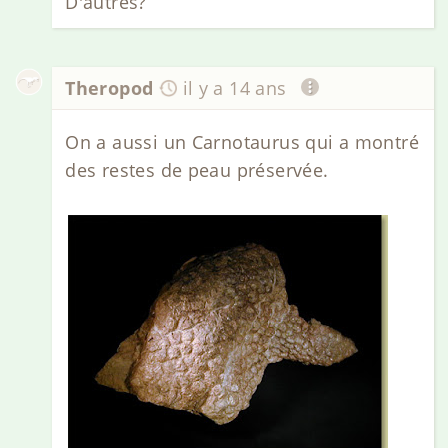
D'autres?
Theropod
il y a 14 ans
On a aussi un Carnotaurus qui a montré
des restes de peau préservée.