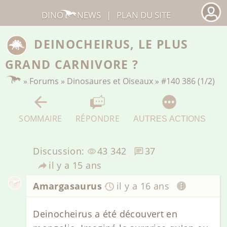
DINO
NEWS
|
PLAN DU SITE
DEINOCHEIRUS, LE PLUS
GRAND CARNIVORE ?
»
Forums
»
Dinosaures et Oiseaux
»
#140 386 (1/2)
SOMMAIRE
RÉPONDRE
AUTRES ACTIONS
Discussion:
43 342
37
il y a 15 ans
Amargasaurus
il y a 16 ans
Deinocheirus a été découvert en