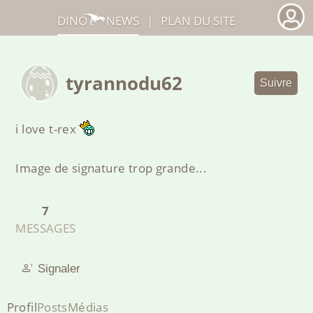
DINO
NEWS
|
PLAN DU SITE
tyrannodu62
Suivre
i love t-rex
Image de signature trop grande...
7
MESSAGES
Signaler
Profil
Posts
Médias