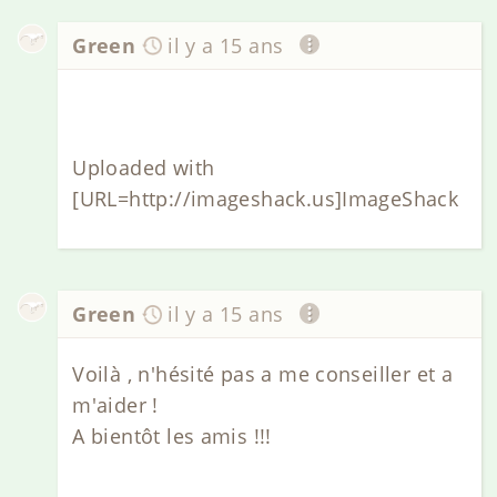
Green
il y a 15 ans
Uploaded with
[URL=http://imageshack.us]ImageShack
Green
il y a 15 ans
Voilà , n'hésité pas a me conseiller et a
m'aider !
A bientôt les amis !!!