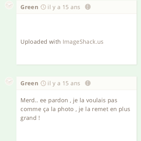
Green
il y a 15 ans
Uploaded with
ImageShack.us
Green
il y a 15 ans
Merd.. ee pardon , je la voulais pas
comme ça la photo , je la remet en plus
grand !