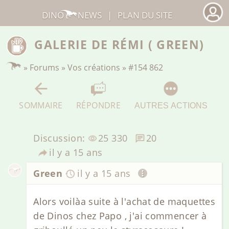
DINO
NEWS
|
PLAN DU SITE
GALERIE DE RÉMI ( GREEN)
»
Forums
»
Vos créations
»
#154 862
SOMMAIRE
RÉPONDRE
AUTRES ACTIONS
Discussion:
25 330
20
il y a 15 ans
Green
il y a 15 ans
Alors voilàa suite à l'achat de maquettes
de Dinos chez Papo , j'ai commencer à