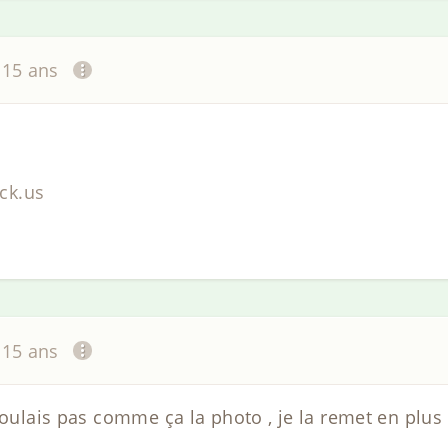
a 15 ans
ck.us
a 15 ans
voulais pas comme ça la photo , je la remet en plus