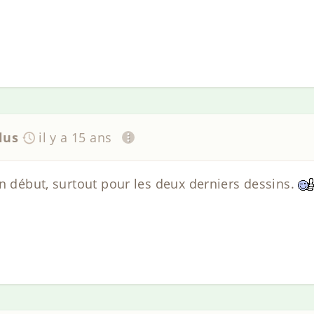
lus
il y a 15 ans
on début, surtout pour les deux derniers dessins.