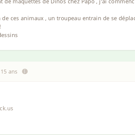
chat de maquettes de Dinos chez Papo , j'ai commenc
n de ces animaux , un troupeau entrain de se déplac
!
dessins
a 15 ans
ck.us