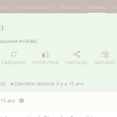
ITÉS
|
LES
DINOSAURES
|
DOSSIERS
|
FORUMS
|
B
N)
iscussion
#154 862
S'ABONNER
VOTER POUR
PARTAGER
ARCHIVER
20
Dernière réponse
il y a 15 ans
a 15 ans