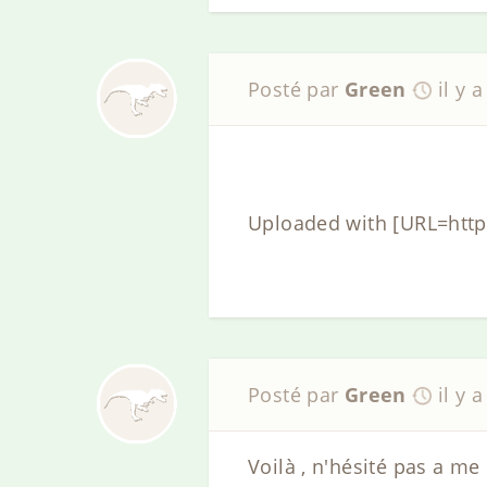
Posté par
Green
il y 
Uploaded with [URL=htt
Posté par
Green
il y 
Voilà , n'hésité pas a me 