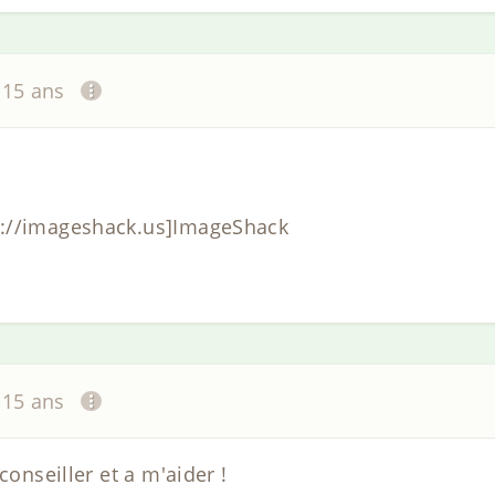
a 15 ans
p://imageshack.us]ImageShack
a 15 ans
conseiller et a m'aider !