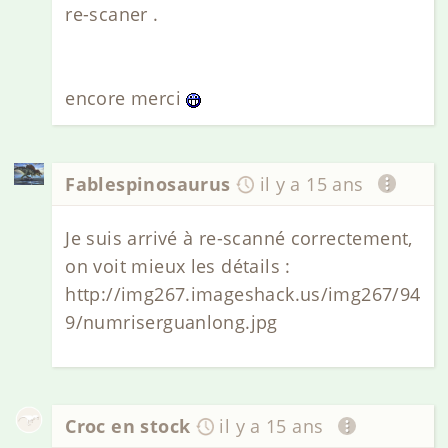
re-scaner .
encore merci
Fablespinosaurus
il y a 15 ans
Je suis arrivé à re-scanné correctement,
on voit mieux les détails :
http://img267.imageshack.us/img267/94
9/numriserguanlong.jpg
Croc en stock
il y a 15 ans