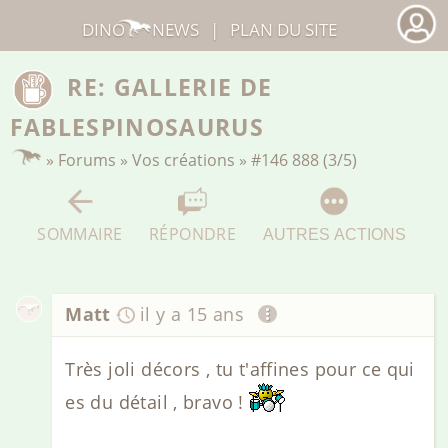
DINO
NEWS
|
PLAN DU SITE
RE: GALLERIE DE
FABLESPINOSAURUS
»
Forums
»
Vos créations
»
#146 888 (3/5)
SOMMAIRE
RÉPONDRE
AUTRES ACTIONS
Matt
il y a 15 ans
Très joli décors , tu t'affines pour ce qui
es du détail , bravo !