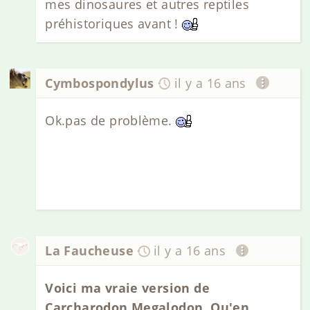
mes dinosaures et autres reptiles
préhistoriques avant !
Cymbospondylus
il y a 16 ans
Ok.pas de problème.
La Faucheuse
il y a 16 ans
Voici ma vraie version de
Carcharodon Megalodon. Qu'en