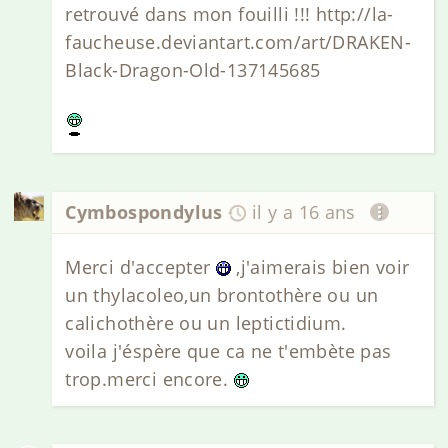
retrouvé dans mon fouilli !!! http://la-
faucheuse.deviantart.com/art/DRAKEN-
Black-Dragon-Old-137145685
Cymbospondylus
il y a 16 ans
Merci d'accepter
,j'aimerais bien voir
un thylacoleo,un brontothère ou un
calichothère ou un leptictidium.
voila j'éspère que ca ne t'embète pas
trop.merci encore.