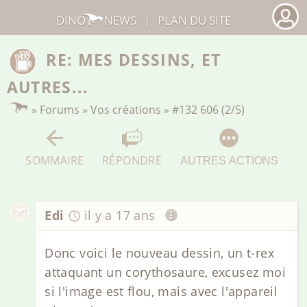
DINO
NEWS
|
PLAN DU SITE
RE: MES DESSINS, ET
AUTRES...
»
Forums
»
Vos créations
»
#132 606 (2/5)
SOMMAIRE
RÉPONDRE
AUTRES ACTIONS
Edi
il y a 17 ans
Donc voici le nouveau dessin, un t-rex
attaquant un corythosaure, excusez moi
si l'image est flou, mais avec l'appareil