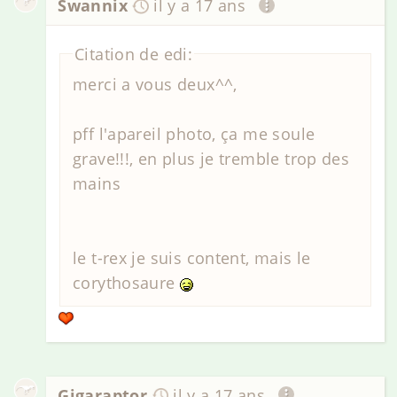
Swannix
il y a 17 ans
Citation de edi:
merci a vous deux^^,
pff l'apareil photo, ça me soule
grave!!!, en plus je tremble trop des
mains
le t-rex je suis content, mais le
corythosaure
Gigaraptor
il y a 17 ans