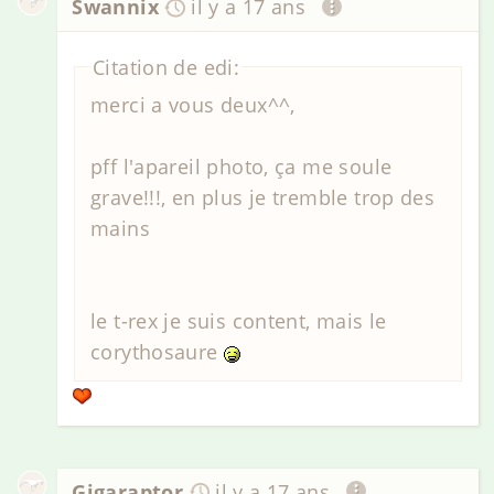
Swannix
il y a 17 ans
Citation de edi:
merci a vous deux^^,
pff l'apareil photo, ça me soule
grave!!!, en plus je tremble trop des
mains
le t-rex je suis content, mais le
corythosaure
Gigaraptor
il y a 17 ans