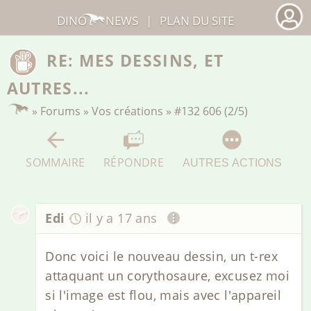
DINO
NEWS
|
PLAN DU SITE
RE: MES DESSINS, ET
AUTRES...
»
Forums
»
Vos créations
»
#132 606 (2/5)
SOMMAIRE
RÉPONDRE
AUTRES ACTIONS
Edi
il y a 17 ans
Donc voici le nouveau dessin, un t-rex
attaquant un corythosaure, excusez moi
si l'image est flou, mais avec l'appareil