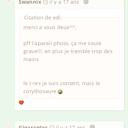
Swannix
il y a 17 ans
Citation de edi:
merci a vous deux^^,
pff l'apareil photo, ça me soule
grave!!!, en plus je tremble trop des
mains
le t-rex je suis content, mais le
corythosaure
Gigaraptor
il y a 17 ans