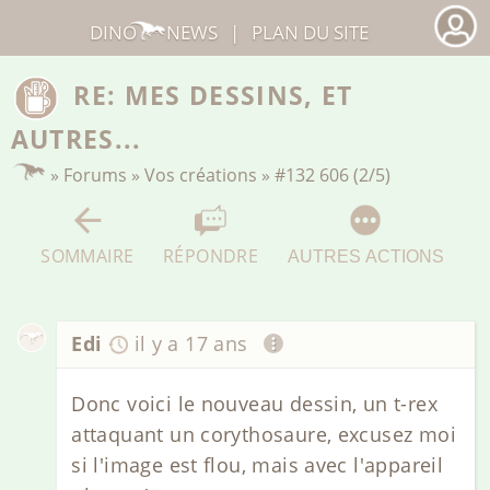
DINO
NEWS
|
PLAN DU SITE
RE: MES DESSINS, ET
AUTRES...
»
Forums
»
Vos créations
»
#132 606 (2/5)
SOMMAIRE
RÉPONDRE
AUTRES ACTIONS
Edi
il y a 17 ans
Donc voici le nouveau dessin, un t-rex
attaquant un corythosaure, excusez moi
si l'image est flou, mais avec l'appareil