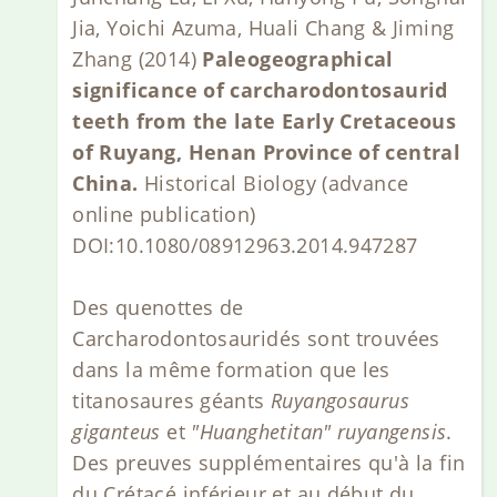
Jia, Yoichi Azuma, Huali Chang & Jiming
Zhang (2014)
Paleogeographical
significance of carcharodontosaurid
teeth from the late Early Cretaceous
of Ruyang, Henan Province of central
China.
Historical Biology (advance
online publication)
DOI:10.1080/08912963.2014.947287
Des quenottes de
Carcharodontosauridés sont trouvées
dans la même formation que les
titanosaures géants
Ruyangosaurus
giganteus
et
"Huanghetitan" ruyangensis
.
Des preuves supplémentaires qu'à la fin
du Crétacé inférieur et au début du