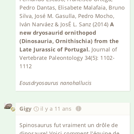
Pedro Dantas, Elisabete Malafaia, Bruno
Silva, José M. Gasulla, Pedro Mocho,
Iván Narváez & JosÉ L. Sanz (2014)
A
new dryosaurid ornithopod
(Dinosauria, Ornithischia) from the
Late Jurassic of Portugal.
Journal of
Vertebrate Paleontology 34(5): 1102-
1112
Eousdryosaurus nanohallucis
Gigy
il y a 11 ans
Spinosaurus fut vraiment un drôle de
dinosaure! Voici comment l'équipe de