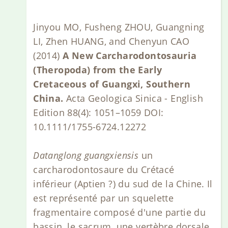
Jinyou MO, Fusheng ZHOU, Guangning
LI, Zhen HUANG, and Chenyun CAO
(2014)
A New Carcharodontosauria
(Theropoda) from the Early
Cretaceous of Guangxi, Southern
China.
Acta Geologica Sinica - English
Edition 88(4): 1051–1059 DOI:
10.1111/1755-6724.12272
Datanglong guangxiensis
un
carcharodontosaure du Crétacé
inférieur (Aptien ?) du sud de la Chine. Il
est représenté par un squelette
fragmentaire composé d'une partie du
bassin, le sacrum, une vertèbre dorsale