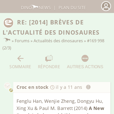
DINO
NEWS
|
PLAN DU SITE
RE: [2014] BRÈVES DE
L'ACTUALITÉ DES DINOSAURES
»
Forums
»
Actualités des dinosaures
»
#169 998
(2/3)
SOMMAIRE
RÉPONDRE
AUTRES ACTIONS
Croc en stock
il y a 11 ans
Fenglu Han, Wenjie Zheng, Dongyu Hu,
Xing Xu & Paul M. Barrett (2014)
A New