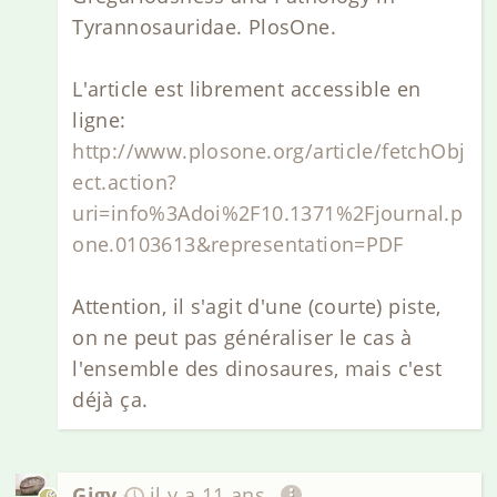
Tyrannosauridae. PlosOne.
L'article est librement accessible en
ligne:
http://www.plosone.org/article/fetchObj
ect.action?
uri=info%3Adoi%2F10.1371%2Fjournal.p
one.0103613&representation=PDF
Attention, il s'agit d'une (courte) piste,
on ne peut pas généraliser le cas à
l'ensemble des dinosaures, mais c'est
déjà ça.
Gigy
il y a 11 ans