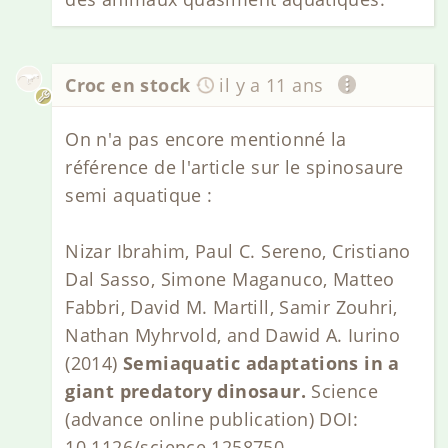
Croc en stock
il y a 11 ans
On n'a pas encore mentionné la
référence de l'article sur le spinosaure
semi aquatique :
Nizar Ibrahim, Paul C. Sereno, Cristiano
Dal Sasso, Simone Maganuco, Matteo
Fabbri, David M. Martill, Samir Zouhri,
Nathan Myhrvold, and Dawid A. Iurino
(2014)
Semiaquatic adaptations in a
giant predatory dinosaur.
Science
(advance online publication) DOI:
10.1126/science.1258750