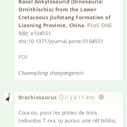
Basal Ankylosaurid (Dinosauria:
Ornithischia) from the Lower
Cretaceous Jiufotang Formation of
Liaoning Province, China.
PLoS ONE
9(8): e104551.
doi:10.1371/journal.pone.0104551
PDF
Chuanqilong chaoyangensis
Brachiosaurus
il y a 11 ans
Coucou, pour les pistes de trois
individus T-rex, tu aurais une réf biblio,