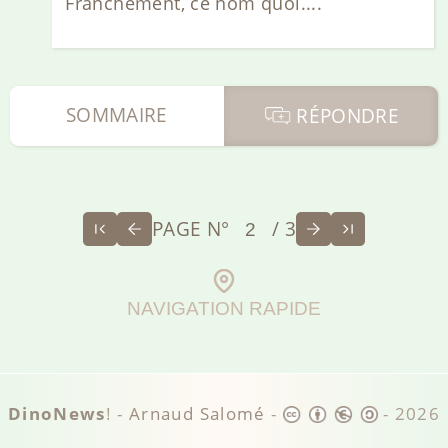
Franchement, ce nom quoi....
SOMMAIRE
RÉPONDRE
PAGE N°
/ 3
NAVIGATION RAPIDE
DinoNews
! -
Arnaud Salomé
-
-
2026