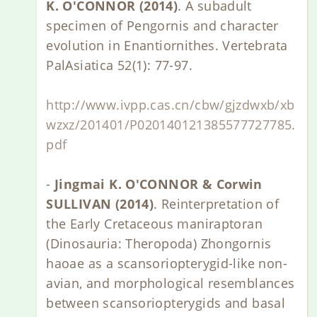
K. O'CONNOR (2014)
. A subadult
specimen of Pengornis and character
evolution in Enantiornithes. Vertebrata
PalAsiatica 52(1): 77-97.
http://www.ivpp.cas.cn/cbw/gjzdwxb/xb
wzxz/201401/P020140121385577727785.
pdf
-
Jingmai K. O'CONNOR & Corwin
SULLIVAN (2014)
. Reinterpretation of
the Early Cretaceous maniraptoran
(Dinosauria: Theropoda) Zhongornis
haoae as a scansoriopterygid-like non-
avian, and morphological resemblances
between scansoriopterygids and basal