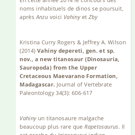
noms inhabituels de dinos se poursuit,
après
Anzu
voici
Vahiny
et
Zby
Kristina Curry Rogers & Jeffrey A. Wilson
(2014)
Vahiny depereti, gen. et sp.
nov., a new titanosaur (Dinosauria,
Sauropoda) from the Upper
Cretaceous Maevarano Formation,
Madagascar.
Journal of Vertebrate
Paleontology 34(3): 606-617
Vahiny
un titanosaure malgache
beaucoup plus rare que
Rapetosaurus
. Il
est proche du
Jainosaurus
indien.