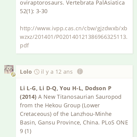
oviraptorosaurs. Vertebrata PalAsiatica
52(1): 3-30
http://www.ivpp.cas.cn/cbw/gjzdwxb/xb
wzxz/201401/P020140121386966325113.
pdf
Lolo
il y a 12 ans
Li L-G, Li D-Q, You H-L, Dodson P
(2014)
A New Titanosaurian Sauropod
from the Hekou Group (Lower
Cretaceous) of the Lanzhou-Minhe
Basin, Gansu Province, China. PLoS ONE
9 (1)