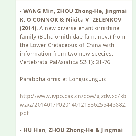
-
WANG Min, ZHOU Zhong-He, Jingmai
K. O'CONNOR & Nikita V. ZELENKOV
(2014)
. A new diverse enantiornithine
family (Bohaiornithidae fam. nov.) from
the Lower Cretaceous of China with
information from two new species.
Vertebrata PalAsiatica 52(1): 31-76
Parabohaiornis et Longusunguis
http://www.ivpp.cas.cn/cbw/gjzdwxb/xb
wzxz/201401/P020140121386256443882.
pdf
-
HU Han, ZHOU Zhong-He & Jingmai