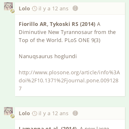
Lolo
il y a 12 ans
Fiorillo AR, Tykoski RS (2014)
A
Diminutive New Tyrannosaur from the
Top of the World. PLoS ONE 9(3)
Nanuqsaurus hoglundi
http://www.plosone.org/article/info%3A
doi%2F10.1371%2Fjournal.pone.009128
7
Lolo
il y a 12 ans
Lamanna et al. (2014).
A new large