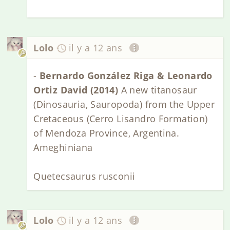
Lolo
il y a 12 ans
-
Bernardo González Riga & Leonardo
Ortiz David (2014)
A new titanosaur
(Dinosauria, Sauropoda) from the Upper
Cretaceous (Cerro Lisandro Formation)
of Mendoza Province, Argentina.
Ameghiniana
Quetecsaurus rusconii
Lolo
il y a 12 ans