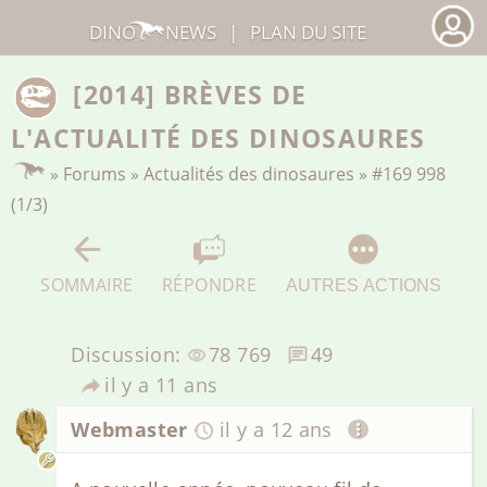
DINO
NEWS
|
PLAN DU SITE
[2014] BRÈVES DE
L'ACTUALITÉ DES DINOSAURES
»
Forums
»
Actualités des dinosaures
»
#169 998
(1/3)
SOMMAIRE
RÉPONDRE
AUTRES ACTIONS
Discussion:
78 769
49
il y a 11 ans
Webmaster
il y a 12 ans