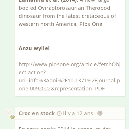
bodied Oviraptorosaurian Theropod
dinosaur from the latest cretaceous of
western north America. Plos One
Anzu wyliei
http://www.plosone.org/article/fetchObj
ect.action?
uri=info%3Adoi%2F10.1371%2Fjournal.p
one.0092022&representation=PDF
Croc en stock
il y a 12 ans
En cette année 2014 le concours des